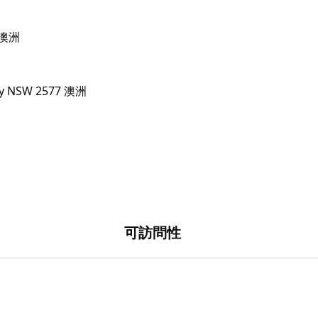
不少球洞都設有水壩，會影響擊球。如需預訂開球
7 澳洲
可訪問性