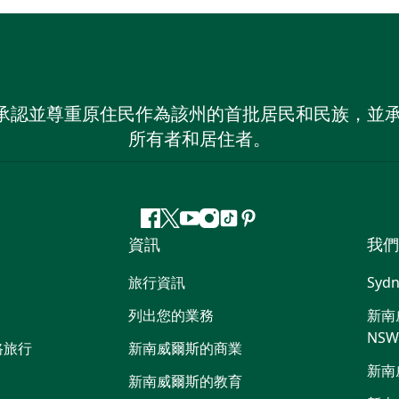
 NSW）承認並尊重原住民作為該州的首批居民和民族
所有者和居住者。
Facebook
嘰
Youtube
Instagram
抖
Pinterest
資訊
我們
嘰
音
喳
旅行資訊
Sydn
喳
列出您的業務
新南威
NS
路旅行
新南威爾斯的商業
新南
新南威爾斯的教育