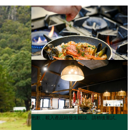
Product
Product
抱歉，載入產品時發生錯誤。請稍後重試。
List
List