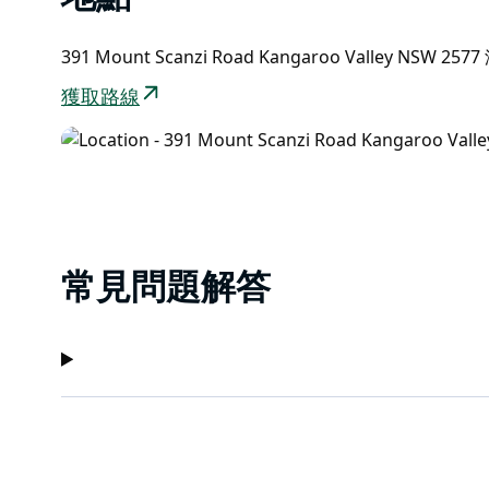
也頗具挑戰性，球道起伏不平，果嶺難度也很大，而且
時間或了解更多信息，請撥打提供的電話號碼。
391 Mount Scanzi Road Kangaroo Valley NSW 257
獲取路線
常見問題解答