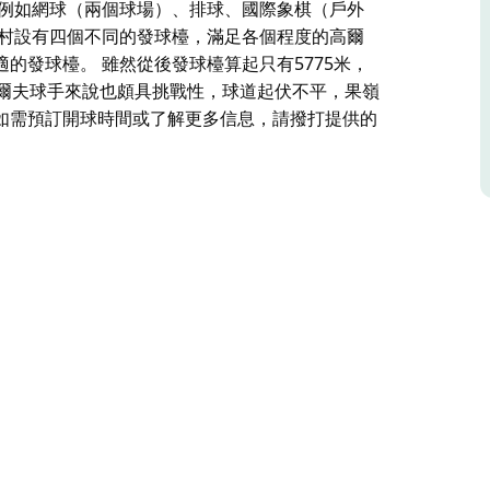
，例如網球（兩個球場）、排球、國際象棋（戶外
假村設有四個不同的發球檯，滿足各個程度的高爾
的發球檯。 雖然從後發球檯算起只有5775米，
高爾夫球手來說也頗具挑戰性，球道起伏不平，果嶺
如需預訂開球時間或了解更多信息，請撥打提供的
高地和美麗的南海岸之間，距離雪梨或坎培拉僅兩
室和兩臥室小木屋以及兩臥室和三臥室別墅。
排球、國際象棋（戶外大型棋盤）、健行、泳池游
球手的需求，您可以根據自己的舒適度和能力選擇
準桿72桿的球場對於即使是最好的高爾夫球手來說