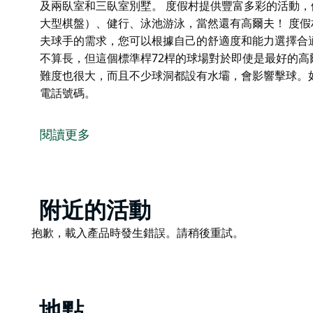
及兩臥室和三臥室別墅。 度假村提供豐富多彩的活動
大型棋盤）、健行、泳池游泳，當然還有高爾夫！ 度
夫球手的需求，您可以根據自己的舒適度和能力選擇合適
不算長，但這個標準桿72桿的球場對於即使是最好的
難度也很大，而且不少球洞都設有水壩，會影響擊球。
電話號碼。
袋鼠谷高爾夫鄉村度假村坐落於新南威爾斯壯麗的南部
小時車程，是您下次度假或商務出行的理想之選。
閱讀更多
這裡白天景色宜人，夜晚同樣迷人。
您將在黎明和黃昏時分邂逅當地野生動物。
度假村提供多種自助式住宿選擇，包括單間公寓、一臥
Product
附近的活動
List
度假村提供豐富多彩的活動，例如網球（兩個球場）、
Product
抱歉，載入產品時發生錯誤。請稍後重試。
泳，當然還有高爾夫！
List
度假村設有四個不同的發球檯，滿足各個程度的高爾夫
合適的發球檯。
地點
雖然從後發球檯算起只有5775米，不算長，但這個標