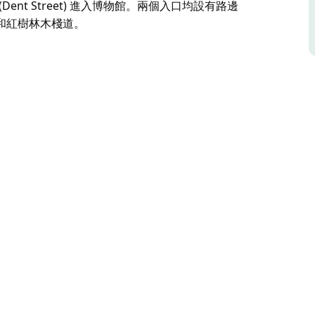
 (Dent Street) 進入博物館。兩個入口均設有路邊
和紅樹林木棧道。
灣地區的旅遊資訊、宣傳冊和地圖。
好的工作人員將為您提供當地景點和即將舉辦的活
服務。
Dent Street) 進入博物館。兩個入口均設有路邊停車
樹林木棧道。