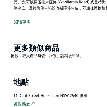
品。 您可以從伍拉米亞路 (Woollamia Road) 或登特街
停車位。登特街停車場設有殘障停車位，可通往博物館
傑維斯灣遊客資訊中心位於博物館內，提供遊客傑維斯
歡迎前往傑維斯灣遊客資訊中心了解當地資訊。熱情友
閱讀更多
動的各種信息，協助您安排住宿，並根據您的需求提供
中心也提供地圖、宣傳冊以及各種紀念品和其他商品。
您可以從伍拉米亞路 (Woollamia Road) 或登特街 (
Product
更多類似商品
位。登特街停車場設有殘障停車位，可通往博物館和紅
List
Product
抱歉，載入產品時發生錯誤。請稍後重試。
List
地點
11 Dent Street Huskisson NSW 2540 澳洲
獲取路線