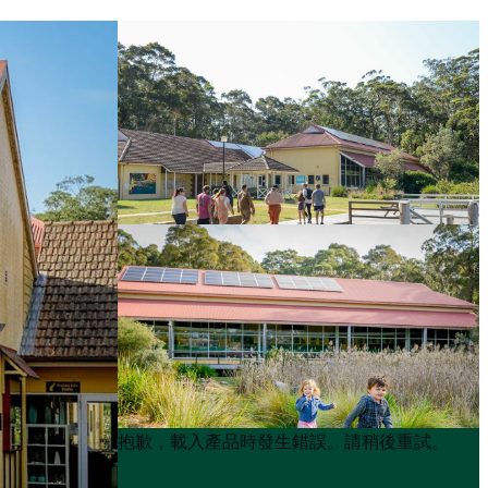
Product
Product
抱歉，載入產品時發生錯誤。請稍後重試。
List
List