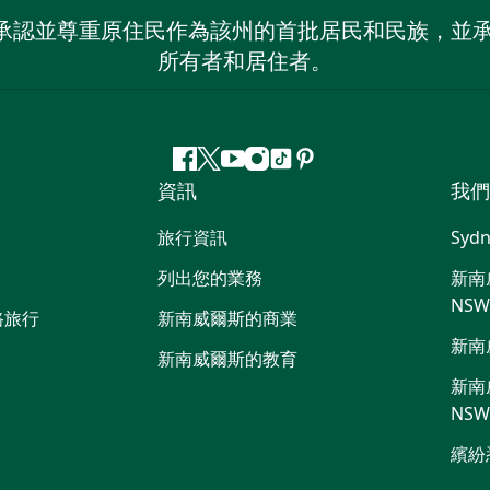
 NSW）承認並尊重原住民作為該州的首批居民和民族
所有者和居住者。
Facebook
嘰
Youtube
Instagram
抖
Pinterest
資訊
我們
嘰
音
喳
旅行資訊
Sydn
喳
列出您的業務
新南威
NS
路旅行
新南威爾斯的商業
新南
新南威爾斯的教育
新南威
NS
繽紛