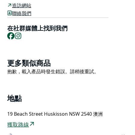
小溪和海灘是游泳的好地方。小溪的入口處是深受家庭喜
造訪網站
愛的景點，有淺水區可供游泳。
聯絡我們
Moona Moona 保護區是一個絕佳的野餐地點，設有燒
在社群媒體上找到我們
烤設施、戶外淋浴和陰涼處。 有些標誌牌上寫著「赫斯
Facebook
Instagram
基森海灘」。
Product
更多類似商品
List
Product
抱歉，載入產品時發生錯誤。請稍後重試。
List
地點
19 Beach Street Huskisson NSW 2540 澳洲
獲取路線