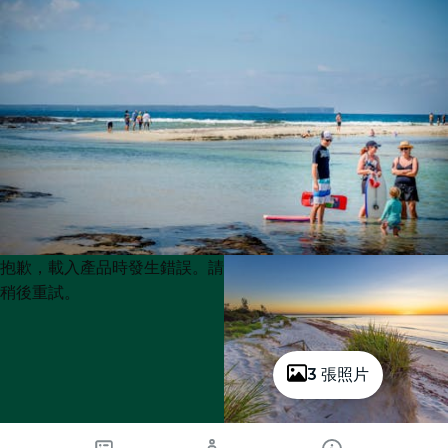
Product
Product
抱歉，載入產品時發生錯誤。請
List
List
稍後重試。
3 張照片