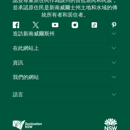
認並尊重原住民作為該州的首批居民和民族，
並承認原住民是新南威爾士州土地和水域的傳
統所有者和居住者。
Facebook
嘰
Youtube
Instagram
抖
Pintere
造訪新南威爾斯州
嘰
音
喳
聯絡我們
在此網站上
喳
免責聲明
目的地
資訊
隱私
要做的事情
旅行資訊
Cookie 通知
我們的網站
新南威爾斯州公路旅行
列出您的業務
使用條款
Sydney.com
活動
語言
新南威爾斯的商業
新南威爾士州旅遊局（Destination NSW）企業網
住宿
新南威爾斯的教育
站​
優惠訊息
新南威爾斯商務活動
新南威爾士州旅遊局（Destination NSW）媒體中