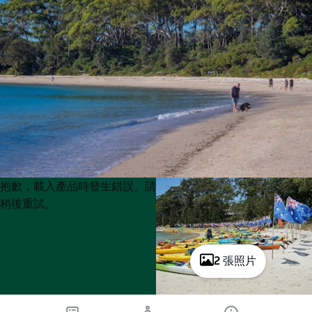
Product
Product
抱歉，載入產品時發生錯誤。請
List
List
稍後重試。
2 張照片