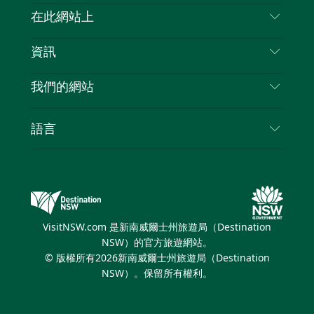
喳
聯絡我們
在此網站上
喳
免責聲明
目的地
資訊
隱私
要做的事情
旅行資訊
Cookie 通知
我們的網站
新南威爾斯州公路旅行
列出您的業務
使用條款
Sydney.com
活動
語言
新南威爾斯的商業
新南威爾士州旅遊局（Destination NSW）企業網
住宿
新南威爾斯的教育
站​
優惠訊息
新南威爾斯商務活動
新南威爾士州旅遊局（Destination NSW）媒體中
VisitNSW.com 是新南威爾士州旅遊局（Destination
心
NSW）的官方旅遊網站。
繽紛悉尼燈光音樂節
© 版權所有
2026
新南威爾士州旅遊局（Destination
NSW）。保留所有權利。