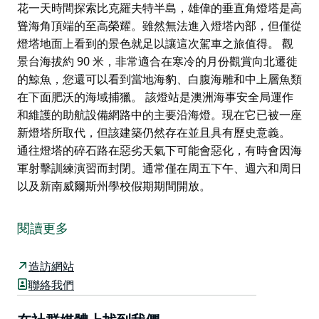
花一天時間探索比克羅夫特半島，雄偉的垂直角燈塔是高
聳海角頂端的至高榮耀。雖然無法進入燈塔內部，但僅從
燈塔地面上看到的景色就足以讓這次駕車之旅值得。 觀
景台海拔約 90 米，非常適合在寒冷的月份觀賞向北遷徙
的鯨魚，您還可以看到當地海豹、白腹海雕和中上層魚類
在下面肥沃的海域捕獵。 該燈站是澳洲海事安全局運作
和維護的助航設備網路中的主要沿海燈。現在它已被一座
新燈塔所取代，但該建築仍然存在並且具有歷史意義。
通往燈塔的碎石路在惡劣天氣下可能會惡化，有時會因海
軍射擊訓練演習而封閉。通常僅在周五下午、週六和周日
以及新南威爾斯州學校假期期間開放。
花一天時間探索比克羅夫特半島，雄偉的垂直角燈塔是高
聳海角頂端的至高榮耀。雖然無法進入燈塔內部，但僅從
閱讀更多
燈塔地面上看到的景色就足以讓這次駕車之旅值得。
觀景台海拔約 90 米，非常適合在寒冷的月份觀賞向北遷
造訪網站
徙的鯨魚，您還可以看到當地海豹、白腹海雕和中上層魚
聯絡我們
類在下面肥沃的海域捕獵。