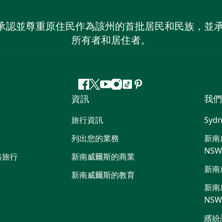
 NSW）承認並尊重原住民作為該州的首批居民和民族
所有者和居住者。
Facebook
嘰
Youtube
Instagram
抖
Pinterest
資訊
我們
嘰
音
喳
旅行資訊
Sydn
喳
列出您的業務
新南威
NS
路旅行
新南威爾斯的商業
新南
新南威爾斯的教育
新南威
NS
繽紛