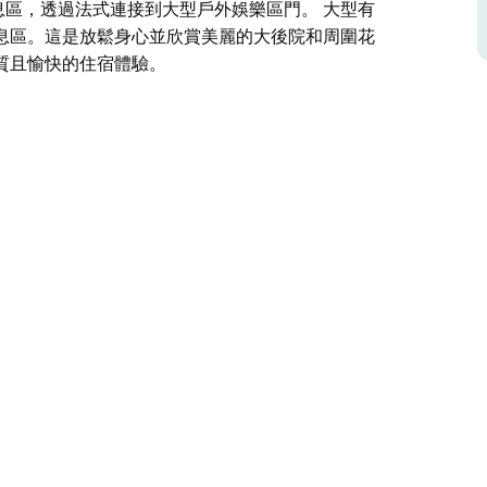
息區，透過法式連接到大型戶外娛樂區門。 大型有
息區。這是放鬆身心並欣賞美麗的大後院和周圍花
質且愉快的住宿體驗。
臥室住宅，距離貝裡繁華的精品購物、咖啡館和餐廳區僅一街
房子有三間大臥室、1.5 間帶大浴缸和步入式淋
式休息室、工作站、三台大型智慧電視、全屋逆循
透過法式連接到大型戶外娛樂區門。
立的休息區。這是放鬆身心並欣賞美麗的大後院和
擁有優質且愉快的住宿體驗。