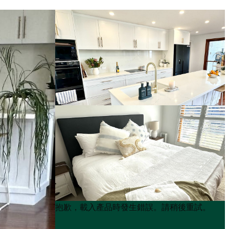
Product
Product
抱歉，載入產品時發生錯誤。請稍後重試。
List
List