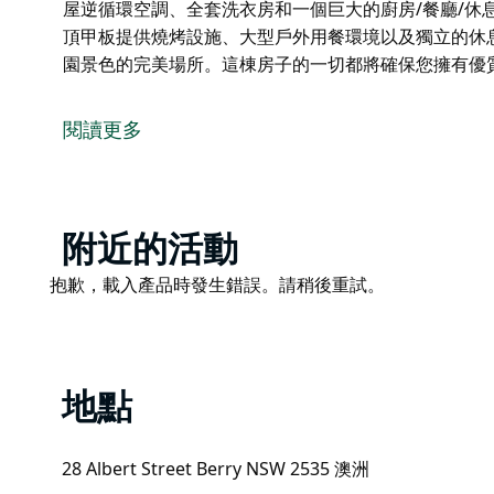
屋逆循環空調、全套洗衣房和一個巨大的廚房/餐廳/休
頂甲板提供燒烤設施、大型戶外用餐環境以及獨立的休
園景色的完美場所。這棟房子的一切都將確保您擁有優
Luxberry House, Berry 是一棟宏偉的三間
之隔。
閱讀更多
這個美麗的家將為您提供優質、愉快的住宿所需的一切。 
浴間的浴室。 他們有兩個獨立的休息區、帶壁爐的正
環空調、全套洗衣房和一個巨大的廚房/餐廳/休息區，
Product
附近的活動
大型有頂甲板提供燒烤設施、大型戶外用餐環境以及獨
List
周圍花園景色的完美場所。這棟房子的一切都將確保您
Product
抱歉，載入產品時發生錯誤。請稍後重試。
List
地點
28 Albert Street Berry NSW 2535 澳洲