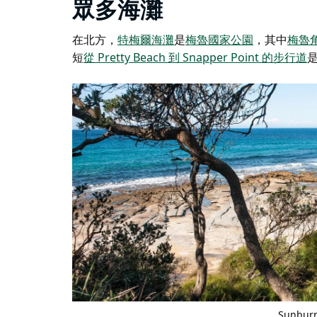
眾多海灘
在北方，
特梅爾海灘
是
梅魯國家公園
，
其中
梅魯
短
從 Pretty Beach 到 Snapper Point 的步行道
Sunbu