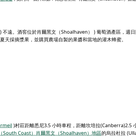
oint) 不遠。酒窖位於肖爾黑文（Shoalhaven） ) 葡萄酒產區，
夏天採摘漿果，並購買農場自製的果醬和當地的灌木蜂蜜。
rmeil
)
村莊
距離
悉尼
3.5 小時車程
，距離坎培拉(Canberra)2.5
uth Coast）
肖爾黑文（Shoalhaven）地區
的烏拉杜拉 (Ulla