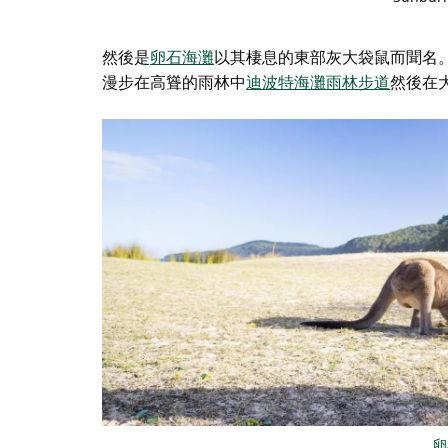
然後是
卵石海灘
以其棲息的東部灰大袋鼠而聞名
漫步在高聳的雨林中
迪波特海灘雨林步道
然後在
卵