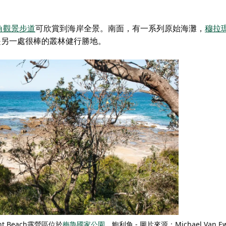
角觀景步道
可欣賞到
海岸全景。南面，有一系列原始海灘，
穆拉
是另一處很棒的叢林健行勝地。
rnt Beach露營區位於
梅魯國家公園
，鮑利角 - 圖片來源：Michael Van Ewi