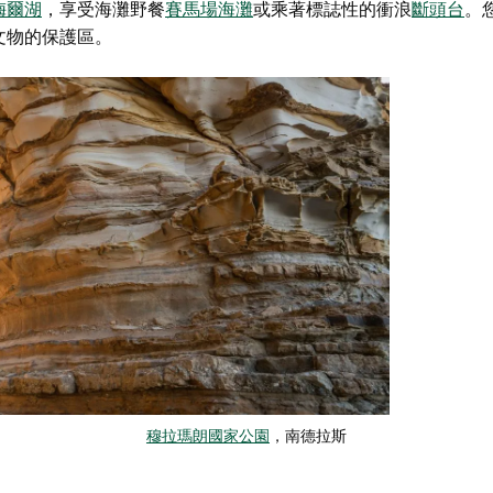
梅爾湖
，享受海灘野餐
賽馬場海灘
或乘著標誌性的衝浪
斷頭台
。
文物的保護區。
穆拉瑪朗國家公園
，南德拉斯