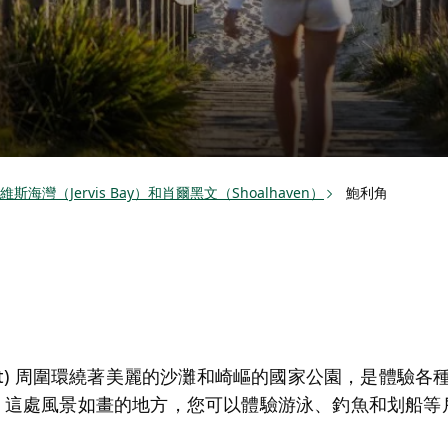
維斯海灣（Jervis Bay）和肖爾黑文（Shoalhaven）
鮑利角
 Point) 周圍環繞著美麗的沙灘和崎嶇的國家公園，是體
oast）這處風景如畫的地方，您可以體驗游泳、釣魚和划船