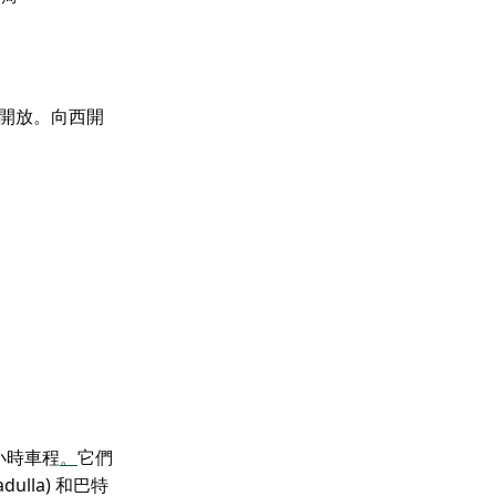
週日開放。向西開
 小時車程
。
它們
dulla) 和巴特