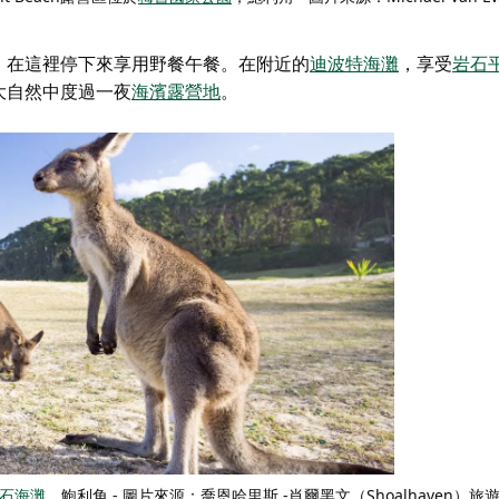
。在這裡停下來享用野餐午餐。在附近的
迪波特海灘
，享受
岩石
大自然中度過一夜
海濱露營地
。
石海灘
，鮑利角 - 圖片來源：喬恩哈里斯 -肖爾黑文（Shoalhaven）旅