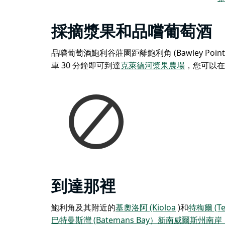
採摘漿果和品嚐葡萄酒
品嚐葡萄酒
鮑利谷莊園
距離鮑利角 (Bawley P
車 30 分鐘即可到達
克萊德河漿果農場
，
您可以在
到達那裡
鮑利角及其附近的
基奧洛阿 (Kioloa
)
和
特梅爾 (Te
巴特曼斯灣 (Batemans Bay）
新南威爾斯州南岸（So