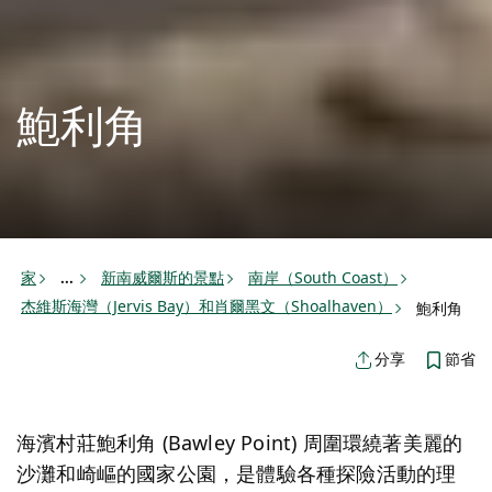
鮑利角
家
新南威爾斯的景點
南岸（South Coast）
...
杰維斯海灣（Jervis Bay）和肖爾黑文（Shoalhaven）
鮑利角
節省
分享
海濱村莊鮑利角 (Bawley Point) 周圍環繞著美麗的
沙灘和崎嶇的國家公園，是體驗各種探險活動的理