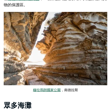
物的保護區。
穆拉瑪朗國家公園
，南德拉斯
眾多海灘