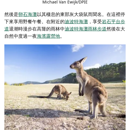
Michael Van Ewijk/DPIE
然後是
卵石海灘
以其棲息的東部灰大袋鼠而聞名。在這裡停
下來享用野餐午餐。在附近的
迪波特海灘
，享受
岩石平台步
道
退潮時漫步在高聳的雨林中
迪波特海灘雨林步道
然後在大
自然中度過一夜
海濱露營地
。