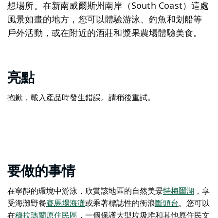
想場所。在新南威爾斯州南岸（South Coast）這處
風景如畫的地方，您可以體驗游泳、釣魚和划船等
戶外活動，或在附近的酒莊和漿果農場體驗美食。
亮點
抱歉，載入產品時發生錯誤。請稍後重試。
要做的事情
在寧靜的環境中游泳，欣賞該地區的自然美景
特梅爾湖
，享
受海灘野餐
賽馬場海灘
或乘著標誌性的衝浪
斷頭台
。您可以
在
穆拉瑪蘭原住民區
，一個保護大型垃圾堆和其他原住民文