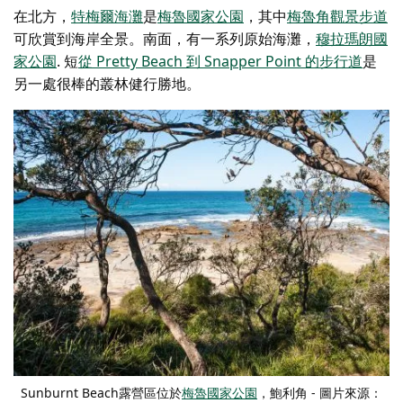
在北方，
特梅爾海灘
是
梅魯國家公園
，
其中
梅魯角觀景步道
可欣賞到
海岸全景。南面，有一系列原始海灘，
穆拉瑪朗國
家公園
. 短
從 Pretty Beach 到 Snapper Point 的步行道
是
另一處很棒的叢林健行勝地。
Sunburnt Beach露營區位於
梅魯國家公園
，鮑利角 - 圖片來源：