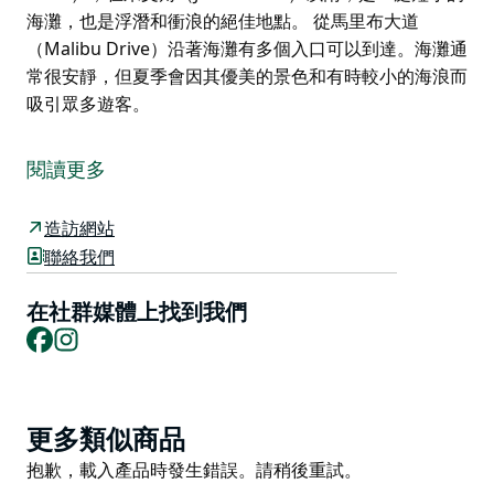
海灘，也是浮潛和衝浪的絕佳地點。 從馬里布大道
（Malibu Drive）沿著海灘有多個入口可以到達。海灘通
常很安靜，但夏季會因其優美的景色和有時較小的海浪而
吸引眾多遊客。
甘尼特海灘（Gannet Beach）位於鮑利角村（Bawley
Point），在朱文角（Juwin Head）以南，是一處短小的
閱讀更多
海灘，也是浮潛和衝浪的絕佳地點。
從馬里布大道（Malibu Drive）沿著海灘有多個入口可以
造訪網站
到達。海灘通常很安靜，但夏季會因其優美的景色和有時
聯絡我們
較小的海浪而吸引眾多遊客。
在社群媒體上找到我們
Facebook
Instagram
Product
更多類似商品
List
Product
抱歉，載入產品時發生錯誤。請稍後重試。