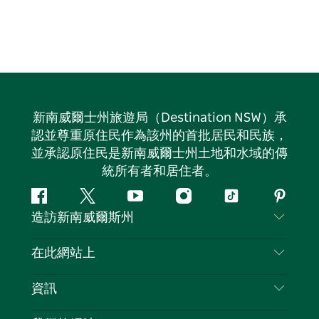
新南威爾士州旅遊局（Destination NSW）承
認並尊重原住民作為該州的首批居民和民族，
並承認原住民是新南威爾士州土地和水域的傳
統所有者和居住者。
Facebook
嘰
Youtube
Instagram
抖
Pintere
造訪新南威爾斯州
嘰
音
喳
聯絡我們
在此網站上
喳
免責聲明
目的地
資訊
隱私
要做的事情
旅行資訊