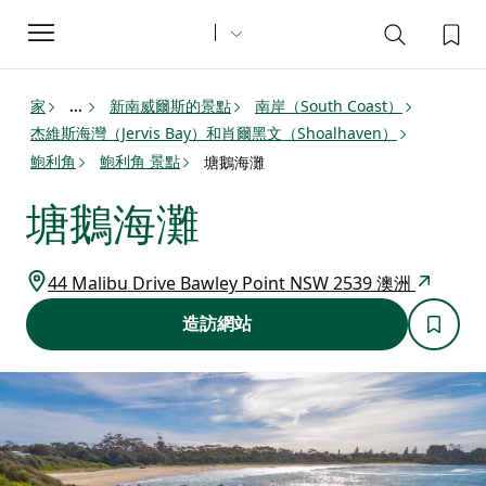
Toggle
navigation
家
新南威爾斯的景點
南岸（South Coast）
...
杰維斯海灣（Jervis Bay）和肖爾黑文（Shoalhaven）
鮑利角
鮑利角 景點
塘鵝海灘
塘鵝海灘
44 Malibu Drive Bawley Point NSW 2539 澳洲
造訪網站