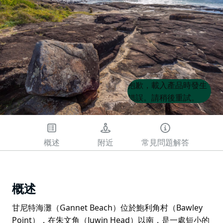
Product
Product
抱歉，載入產品時發生
List
List
錯誤。請稍後重試。
概述
附近
常見問題解答
概述
甘尼特海灘（Gannet Beach）位於鮑利角村（Bawley
Point），在朱文角（Juwin Head）以南，是一處短小的