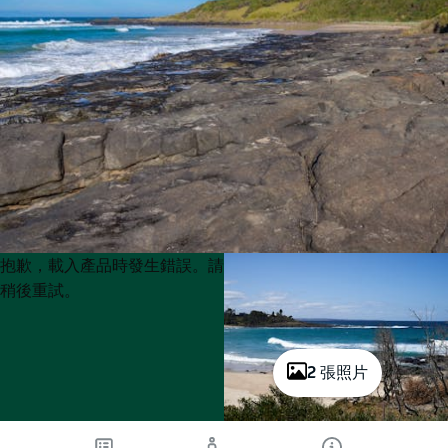
Product
Product
抱歉，載入產品時發生錯誤。請
List
List
稍後重試。
2 張照片