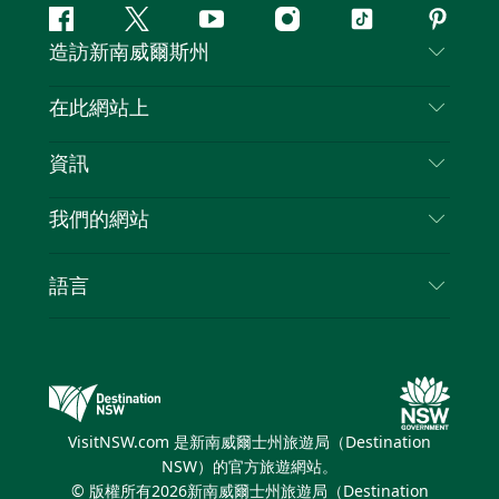
Facebook
嘰
Youtube
Instagram
抖
Pintere
造訪新南威爾斯州
嘰
音
喳
聯絡我們
在此網站上
喳
免責聲明
目的地
資訊
隱私
要做的事情
旅行資訊
Cookie 通知
我們的網站
新南威爾斯州公路旅行
列出您的業務
使用條款
Sydney.com
活動
語言
新南威爾斯的商業
新南威爾士州旅遊局（Destination NSW）企業網
住宿
新南威爾斯的教育
站​
優惠訊息
新南威爾斯商務活動
新南威爾士州旅遊局（Destination NSW）媒體中
VisitNSW.com 是新南威爾士州旅遊局（Destination
心
NSW）的官方旅遊網站。
繽紛悉尼燈光音樂節
© 版權所有
2026
新南威爾士州旅遊局（Destination