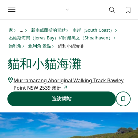
Toggle
navigation
家
新南威爾斯的景點
南岸（South Coast）
...
杰維斯海灣（Jervis Bay）和肖爾黑文（Shoalhaven）
鮑利角
鮑利角 景點
貓和小貓海灘
貓和小貓海灘
Murramarang Aboriginal Walking Track Bawley
Point NSW 2539 澳洲
造訪網站