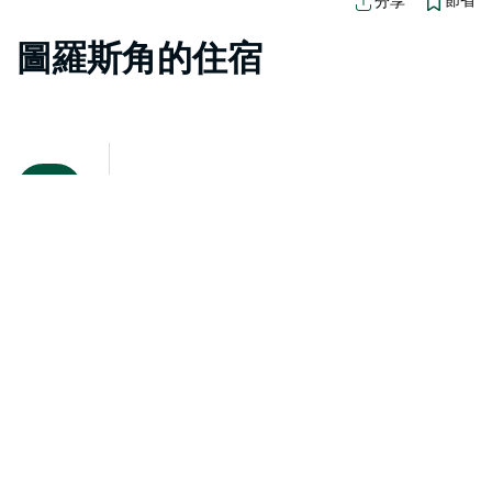
節省
分享
圖羅斯角的住宿
地圖視圖
抱歉，載入產品時發生錯誤。請稍後重試。
新南威爾士州旅遊局（Destination NSW）承認並