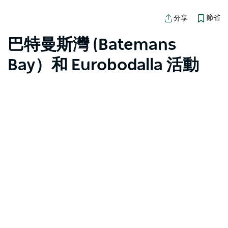
節省
分享
巴特曼斯灣 (Batemans
Bay）和 Eurobodalla 活動
地圖視圖
抱歉，載入產品時發生錯誤。請稍後重試。