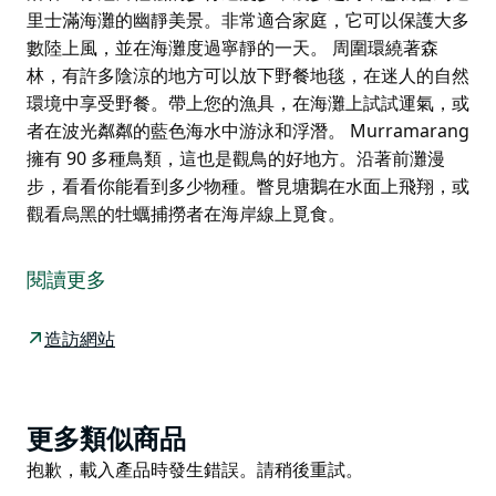
里士滿海灘的幽靜美景。非常適合家庭，它可以保護大多
數陸上風，並在海灘度過寧靜的一天。 周圍環繞著森
林，有許多陰涼的地方可以放下野餐地毯，在迷人的自然
環境中享受野餐。帶上您的漁具，在海灘上試試運氣，或
者在波光粼粼的藍色海水中游泳和浮潛。 Murramarang
擁有 90 多種鳥類，這也是觀鳥的好地方。沿著前灘漫
步，看看你能看到多少物種。瞥見塘鵝在水面上飛翔，或
觀看烏黑的牡蠣捕撈者在海岸線上覓食。
沿著一條短而輕鬆的步行道漫步，幾步之內，您就會到達
里士滿海灘的幽靜美景。非常適合家庭，它可以保護大多
閱讀更多
數陸上風，並在海灘度過寧靜的一天。
周圍環繞著森林，有許多陰涼的地方可以放下野餐地毯，
造訪網站
在迷人的自然環境中享受野餐。帶上您的漁具，在海灘上
試試運氣，或者在波光粼粼的藍色海水中游泳和浮潛。
Murramarang 擁有 90 多種鳥類，這也是觀鳥的好地
Product
更多類似商品
方。沿著前灘漫步，看看你能看到多少物種。瞥見塘鵝在
List
Product
抱歉，載入產品時發生錯誤。請稍後重試。
水面上飛翔，或觀看烏黑的牡蠣捕撈者在海岸線上覓食。
List