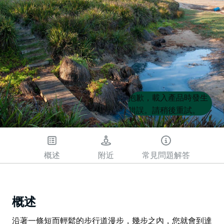
Product
Product
抱歉，載入產品時發生
List
List
錯誤。請稍後重試。
概述
附近
常見問題解答
概述
沿著一條短而輕鬆的步行道漫步，幾步之內，您就會到達