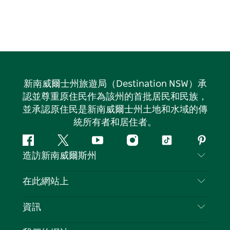
新南威爾士州旅遊局（Destination NSW）承
認並尊重原住民作為該州的首批居民和民族，
並承認原住民是新南威爾士州土地和水域的傳
統所有者和居住者。
Facebook
嘰
Youtube
Instagram
抖
Pintere
造訪新南威爾斯州
嘰
音
喳
聯絡我們
在此網站上
喳
免責聲明
目的地
資訊
隱私
要做的事情
旅行資訊