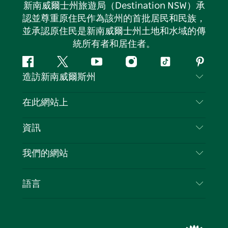
新南威爾士州旅遊局（Destination NSW）承
認並尊重原住民作為該州的首批居民和民族，
並承認原住民是新南威爾士州土地和水域的傳
統所有者和居住者。
Facebook
嘰
Youtube
Instagram
抖
Pintere
造訪新南威爾斯州
嘰
音
喳
聯絡我們
在此網站上
喳
免責聲明
目的地
資訊
隱私
要做的事情
旅行資訊
Cookie 通知
我們的網站
新南威爾斯州公路旅行
列出您的業務
使用條款
Sydney.com
活動
語言
新南威爾斯的商業
新南威爾士州旅遊局（Destination NSW）企業網
住宿
新南威爾斯的教育
站​
優惠訊息
新南威爾斯商務活動