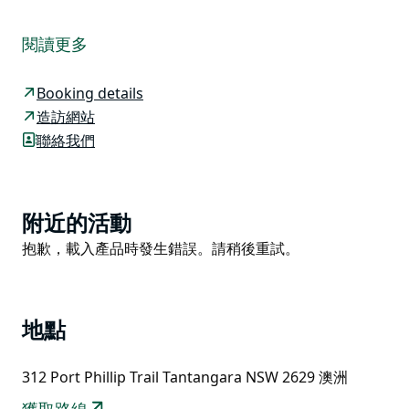
想要重溫生活中的真諦，不妨來體驗一下位於澳洲科修斯
科國家公園高山地帶、阿達米納比附近的這處質樸度假勝
閱讀更多
地。松樹小屋 (The Pines Cottage) 是歷史建築群的一部
分，該建築群還包括庫蘭戈莊園 (Currango
Booking details
Homestead) 和水仙花小屋 (Daffodil Cottage)，其歷史
造訪網站
可追溯至 19 世紀 80 年代末。小屋最初是為牧民建造
聯絡我們
的，非常適合大型團體入住。
卸下行李後，您可以呼吸清新的山間空氣，欣賞廣闊的平
原，或許還能看到袋鼠在草坪上悠閒地吃草。從這裡出
Product
附近的活動
發，您可以探索高山地區，體驗豐富多彩的活動，包括健
List
Product
抱歉，載入產品時發生錯誤。請稍後重試。
行、騎馬、山地自行車和釣魚。
List
當夕陽西下，星星點點，夜幕降臨，正是回到小屋的好時
機。點燃柴火爐，烹調一頓豐盛的牧民盛宴。圍坐在溫暖
的壁爐旁，一邊品酒唱歌，一邊享受美好的夜晚。
地點
312 Port Phillip Trail Tantangara NSW 2629 澳洲