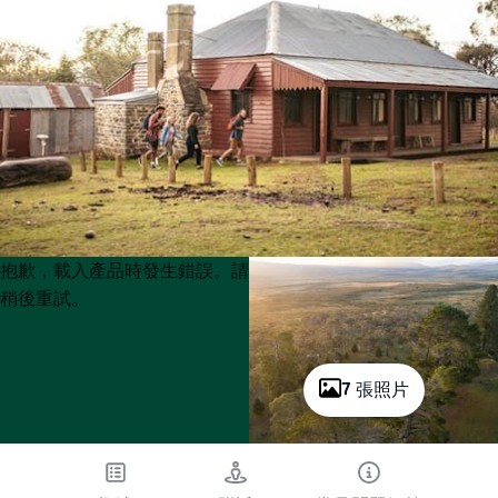
Product
Product
抱歉，載入產品時發生錯誤。請
List
List
稍後重試。
7 張照片