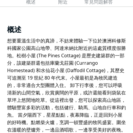
概述
附近
常見問題解答
概述
想要重溫生活中的真諦，不妨來體驗一下位於澳洲科修斯
科國家公園高山地帶、阿達米納比附近的這處質樸度假勝
地。松樹小屋 (The Pines Cottage) 是歷史建築群的一部
分，該建築群還包括庫蘭戈莊園 (Currango
Homestead) 和水仙花小屋 (Daffodil Cottage)，其歷史
可追溯至 19 世紀 80 年代末。小屋最初是為牧民建造
的，非常適合大型團體入住。 卸下行李後，您可以呼吸
清新的山間空氣，欣賞廣闊的平原，或許還能看到袋鼠在
草坪上悠閒地吃草。從這裡出發，您可以探索高山地區，
體驗豐富多彩的活動，包括健行、騎馬、山地自行車和釣
魚。 當夕陽西下，星星點點，夜幕降臨，正是回到小屋
的好時機。點燃柴火爐，烹調一頓豐盛的牧民盛宴。圍坐
在溫暖的壁爐旁，一邊品酒唱歌，一邊享受美好的夜晚。