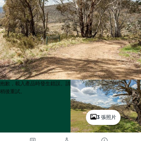
Product
Product
抱歉，載入產品時發生錯誤。請
List
List
稍後重試。
3 張照片