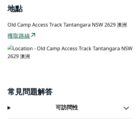
地點
如果您想將露營與騎馬結合起來，舊雪山露營地 (Old
Snowy Campground) 將是您的理想選擇。這裡有方便
Old Camp Access Track Tantangara NSW 2629 澳洲
且可分隔的馬厩，也是充滿歷史底蘊的「口袋騎行」
(Pocket Ride) 的絕佳起點。
獲取路線
觀鳥愛好者也會大飽眼福，因為這裡棲息著大量的畫眉、
旋木雀和澳洲大噪。如果您想體驗釣鱒魚的樂趣，科修斯
科國家公園附近的小溪和河流也能滿足您的需求。
常見問題解答
可訪問性