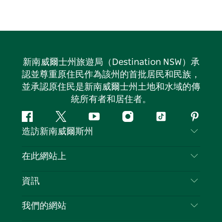
新南威爾士州旅遊局（Destination NSW）承
認並尊重原住民作為該州的首批居民和民族，
並承認原住民是新南威爾士州土地和水域的傳
統所有者和居住者。
Facebook
嘰
Youtube
Instagram
抖
Pintere
造訪新南威爾斯州
嘰
音
喳
聯絡我們
在此網站上
喳
免責聲明
目的地
資訊
隱私
要做的事情
旅行資訊
Cookie 通知
我們的網站
新南威爾斯州公路旅行
列出您的業務