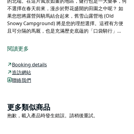
的北端。在這片風景如畫的地區，健行也是一大樂事，何
不選擇在春天前來，漫步於野花盛開的田園之中呢？ 如
果您想將露營與騎馬結合起來，舊雪山露營地 (Old
Snowy Campground) 將是您的理想選擇。這裡有方便
且可分隔的馬厩，也是充滿歷史底蘊的「口袋騎行」…
來科修斯科國家公園 (Kosciuszko National Park) 體驗
這座寧靜優美的露營地，感受雪山地區 (Snowy
閱讀更多
Mountains) 未經雕琢的自然美景，感受極致的放鬆體
驗。
Booking details
老雪山露營地 (Old Snowy Campground) 坐落在古蘭戈
造訪網站
蘭布拉溪 (Gurrangorambla Creek) 旁，掩映在黑桉樹
聯絡我們
(black sallee gums) 的懷抱中，可飽覽令人心曠神怡的
山谷美景，還能經常看到袋鼠和沙袋鼠的身影。
叢林環繞、未加標示的營位和簡樸的設施，共同構成了這
Product
更多類似商品
處露營地返璞歸真的魅力。搭起帳篷或拖車後，您可以騎
List
Product
抱歉，載入產品時發生錯誤。請稍後重試。
著登山車穿梭於叢林，探索庫蘭戈平原 (Currango Plain)
List
的北端。在這片風景如畫的地區，健行也是一大樂事，何
不選擇在春天前來，漫步於野花盛開的田園之中呢？