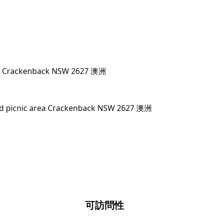
的 Keebles Hut。在室外，您可以飽覽澳大利亞阿
色。
Geehi 露營地，在那裡您會找到 Old Geehi
rea Crackenback NSW 2627 澳洲
可訪問性