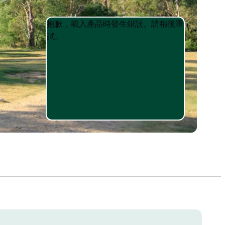
Product
Product
抱歉，載入產品時發生錯誤。請稍後重
List
List
試。