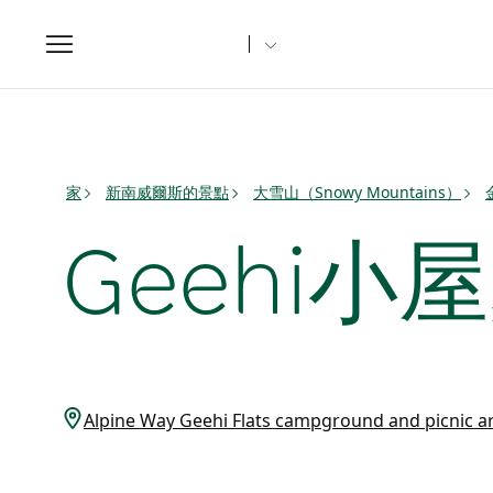
Toggle
navigation
家
新南威爾斯的景點
大雪山（Snowy Mountains）
Geehi小
Alpine Way Geehi Flats campground and picnic