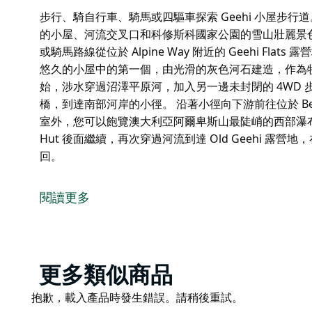
步行、騎自行車、騎馬或四驅車探索 Geehi 小屋步行道。
的小屋、河流交叉口和科修斯科國家公園的雪山壯麗景
或騎馬路線從位於 Alpine Way 附近的 Geehi Flat
悠久的小屋中的第一個，由光滑的灰色河石建造，作為
始，涉水穿過沼澤平原河，加入另一邊未封閉的 4WD
橋，到達南部河岸的小徑。 沿著小徑向下游前往位於 Behrs 
室外，您可以飽覽澳大利亞阿爾卑斯山最陡峭的西部瀑布（West
Hut 後面繼續，再次穿過河流到達 Old Geehi 露營地，
回。
步行、騎自行車、騎馬或四驅車探索 Geehi 小屋步行道。
的小屋、河流交叉口和科修斯科國家公園的雪山壯麗景
閱讀更多
這條輕鬆的步行、四驅車路線、山地自行車或騎馬路線從位於 Alp
Geehi Hut 開始。這是您將參觀的三個歷史悠久的
探礦者的避難所或釣魚勝地。
Product
更多類似商品
從這裡開始，涉水穿過沼澤平原河，加入另一邊未封閉的
List
路上過橋，到達南部河岸的小徑。
Product
抱歉，載入產品時發生錯誤。請稍後重試。