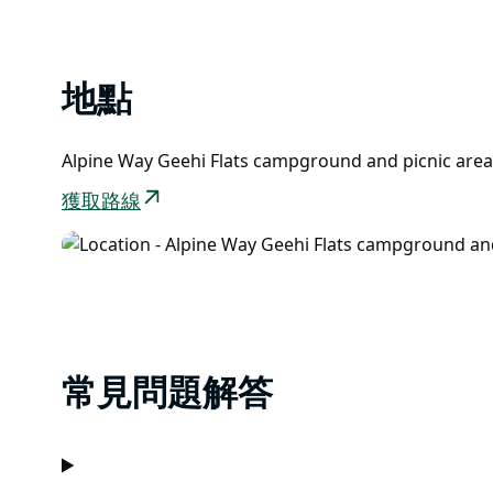
List
沿著小徑向下游前往位於 Behrs Flat 露營地的風景如畫
爾卑斯山最陡峭的西部瀑布（Western Fall）的壯麗景
小徑在 Keebles Hut 後面繼續，再次穿過河流到達 Old 
地點
Hut。以同樣的方式返回。
Alpine Way Geehi Flats campground and picnic a
獲取路線
常見問題解答