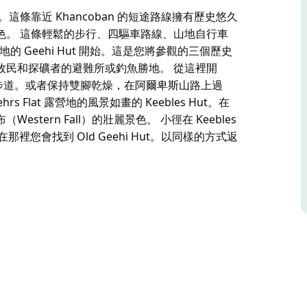
這條靠近 Khancoban 的短途路線擁有歷史悠久
色。 這條輕鬆的步行、四驅車路線、山地自行車
s 露營地的 Geehi Hut 開始。這是您將參觀的三個歷史
牧民和探礦者的避難所或釣魚勝地。 從這裡開
 步道。或者保持雙腳乾燥，在阿爾卑斯山路上過
Flat 露營地的風景如畫的 Keebles Hut。在
ern Fall）的壯麗景色。 小徑在 Keebles
在那裡您會找到 Old Geehi Hut。以同樣的方式返
這條靠近 Khancoban 的短途路線擁有歷史悠久
色。
ine Way 附近的 Geehi Flats 露營地的
小屋中的第一個，由光滑的灰色河石建造，作為牧民和
 4WD 步道。或者保持雙腳乾燥，在阿爾卑斯山