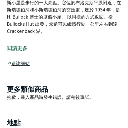
斯小屋是步行的一大亮點。它位於布洛克斯平原附近，在
斯瑞德伯河和小斯瑞德伯河的交匯處，建於 1934 年，是
H. Bullock 博士的度假小屋。 以同樣的方式返回。從
Bullocks Hut 出發，您還可以繼續行駛一公里左右到達
Crackenback 湖。
在科修斯科國家公園的 Thredbo Diggings 露營地和
Bullocks Hut 之間的 Bullocks 步道上，沿著 Thredbo
閱讀更多
河進行短暫而輕鬆的步行，重新與大自然接觸。
從 Thredbo Diggings 露營地或 Bullocks Flat Skitube
造訪網站
停車場 D 出發，這條短途步道沿著 Thredbo 河蜿蜒而
行，全長 2.5 公里。
當您沿著 Thredbo 河漫步時，您會欣賞到常被白雪覆蓋
Product
更多類似商品
的多岩石的拉姆斯黑德山脈的景色。如果你帶上你的漁
List
Product
抱歉，載入產品時發生錯誤。請稍後重試。
具，這裡有很多地方可以試試運氣抓到鱒魚。河水清澈透
List
明，您很可能會看到魚兒在上游游動。
一定要留意黎明和黃昏時池中的鴨嘴獸。
地點