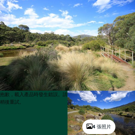
Product
Product
抱歉，載入產品時發生錯誤。請
List
List
稍後重試。
4 張照片