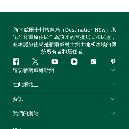
新南威爾士州旅遊局（Destination NSW）承
認並尊重原住民作為該州的首批居民和民族，
並承認原住民是新南威爾士州土地和水域的傳
統所有者和居住者。
Facebook
嘰
Youtube
Instagram
抖
Pintere
造訪新南威爾斯州
嘰
音
喳
聯絡我們
在此網站上
喳
免責聲明
目的地
資訊
隱私
要做的事情
旅行資訊
Cookie 通知
我們的網站
新南威爾斯州公路旅行
列出您的業務
使用條款
Sydney.com
活動