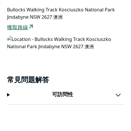
歷史悠久的布洛克斯小屋是步行的一大亮點。它位於布洛
克斯平原附近，在斯瑞德伯河和小斯瑞德伯河的交匯處，
Bullocks Walking Track Kosciuszko National Park
建於 1934 年，是 H. Bullock 博士的度假小屋。
Jindabyne NSW 2627 澳洲
以同樣的方式返回。從 Bullocks Hut 出發，您還可以繼
獲取路線
續行駛一公里左右到達 Crackenback 湖。
常見問題解答
可訪問性