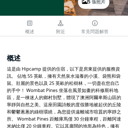
5 張照片
概述
附近
常見問題解答
概述
這是由 Hipcamp 提供的住宿，以下是房東提供的服務資
訊。 佔地 55 英畝，擁有天然泉水滋養的小溪、袋熊和袋
鼠、壯麗的景色以及 25 英畝的松樹林，一切盡在您自己
的手中！ Wombat Pines 坐落在風景如畫的科修斯科地
區，是一棟迷人的鄉村別墅，體現了澳洲阿爾卑斯山區的
寧靜與自然之美。這座田園詩般的度假勝地被起伏的丘陵
和鬱鬱蔥蔥的綠樹環繞，為您提供遠離城市喧囂的寧靜之
所。 Wombat Pines 距離庫馬僅 30 分鐘車程，距離阿達
米納比僅 20 分鐘車程。它以其廣闊的地形為特色，擁有