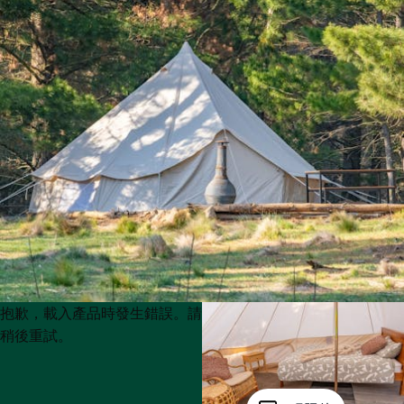
Product
Product
抱歉，載入產品時發生錯誤。請
List
List
稍後重試。