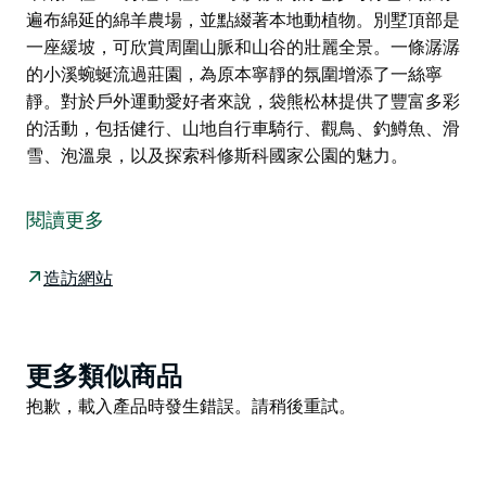
遍布綿延的綿羊農場，並點綴著本地動植物。別墅頂部是
一座緩坡，可欣賞周圍山脈和山谷的壯麗全景。一條潺潺
的小溪蜿蜒流過莊園，為原本寧靜的氛圍增添了一絲寧
靜。對於戶外運動愛好者來說，袋熊松林提供了豐富多彩
的活動，包括健行、山地自行車騎行、觀鳥、釣鱒魚、滑
雪、泡溫泉，以及探索科修斯科國家公園的魅力。
這是由 Hipcamp 提供的住宿，以下是房東提供的服務資
訊。
閱讀更多
佔地 55 英畝，擁有天然泉水滋養的小溪、袋熊和袋鼠、
壯麗的景色以及 25 英畝的松樹林，一切盡在您自己的手
造訪網站
中！ Wombat Pines 坐落在風景如畫的科修斯科地區，
是一棟迷人的鄉村別墅，體現了澳洲阿爾卑斯山區的寧靜
與自然之美。這座田園詩般的度假勝地被起伏的丘陵和鬱
Product
更多類似商品
鬱蔥蔥的綠樹環繞，為您提供遠離城市喧囂的寧靜之所。
List
Product
抱歉，載入產品時發生錯誤。請稍後重試。
Wombat Pines 距離庫馬僅 30 分鐘車程，距離阿達米納
List
比僅 20 分鐘車程。它以其廣闊的地形為特色，擁有遍布
綿延的綿羊農場，並點綴著本地動植物。別墅頂部是一座