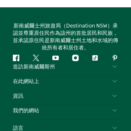
新南威爾士州旅遊局（Destination NSW）承
認並尊重原住民作為該州的首批居民和民族，
並承認原住民是新南威爾士州土地和水域的傳
統所有者和居住者。
Facebook
嘰
Youtube
Instagram
抖
Pintere
造訪新南威爾斯州
嘰
音
喳
聯絡我們
在此網站上
喳
免責聲明
目的地
資訊
隱私
要做的事情
旅行資訊
Cookie 通知
我們的網站
新南威爾斯州公路旅行
列出您的業務
使用條款
Sydney.com
活動
語言
新南威爾斯的商業