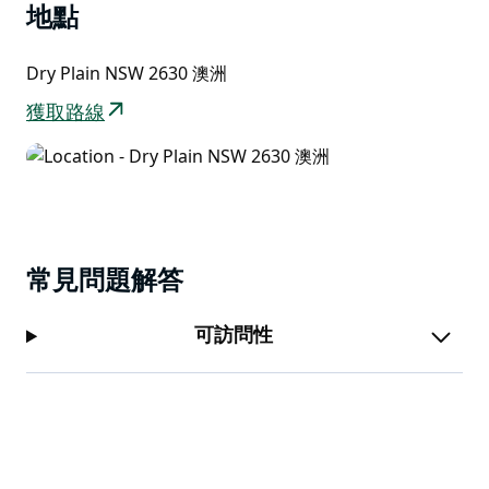
緩坡，可欣賞周圍山脈和山谷的壯麗全景。一條潺潺的小
地點
溪蜿蜒流過莊園，為原本寧靜的氛圍增添了一絲寧靜。對
於戶外運動愛好者來說，袋熊松林提供了豐富多彩的活
Dry Plain NSW 2630 澳洲
動，包括健行、山地自行車騎行、觀鳥、釣鱒魚、滑雪、
泡溫泉，以及探索科修斯科國家公園的魅力。
獲取路線
常見問題解答
可訪問性