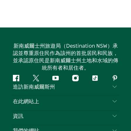
新南威爾士州旅遊局（Destination NSW）承
認並尊重原住民作為該州的首批居民和民族，
並承認原住民是新南威爾士州土地和水域的傳
統所有者和居住者。
Facebook
嘰
Youtube
Instagram
抖
Pintere
造訪新南威爾斯州
嘰
音
喳
聯絡我們
在此網站上
喳
免責聲明
目的地
資訊
隱私
要做的事情
旅行資訊
我們的網站