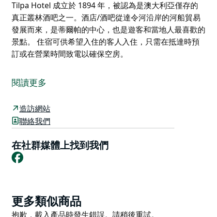
Tilpa Hotel 成立於 1894 年，被認為是澳大利亞僅存的
真正叢林酒吧之一。酒店/酒吧從達令河沿岸的河船貿易
發展而來，是蒂爾帕的中心，也是遊客和當地人最喜歡的
景點。 住宿可供希望入住的客人入住，只需在抵達時預
訂或在營業時間致電以確保空房。
Tilpa Hotel 成立於 1894 年，被認為是澳大利亞僅存的
真正叢林酒吧之一。酒店/酒吧從達令河沿岸的河船貿易
閱讀更多
發展而來，是蒂爾帕的中心，也是遊客和當地人最喜歡的
景點。
造訪網站
住宿可供希望入住的客人入住，只需在抵達時預訂或在營
聯絡我們
業時間致電以確保空房。
在社群媒體上找到我們
Facebook
Product
更多類似商品
List
Product
抱歉，載入產品時發生錯誤。請稍後重試。