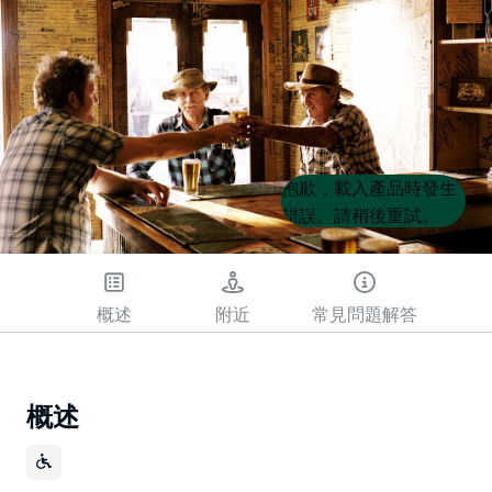
Product
Product
抱歉，載入產品時發生
List
List
錯誤。請稍後重試。
概述
附近
常見問題解答
概述