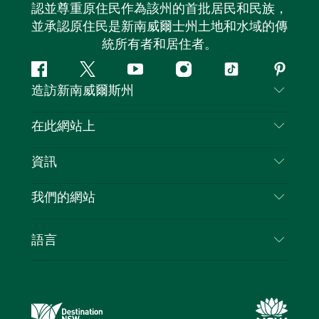
認並尊重原住民作為該州的首批居民和民族，
並承認原住民是新南威爾士州土地和水域的傳
統所有者和居住者。
Facebook
嘰
Youtube
Instagram
抖
Pintere
造訪新南威爾斯州
嘰
音
喳
聯絡我們
在此網站上
喳
免責聲明
目的地
資訊
隱私
要做的事情
旅行資訊
Cookie 通知
我們的網站
新南威爾斯州公路旅行
列出您的業務
使用條款
Sydney.com
活動
語言
新南威爾斯的商業
新南威爾士州旅遊局（Destination NSW）企業網
住宿
新南威爾斯的教育
站​
優惠訊息
新南威爾斯商務活動