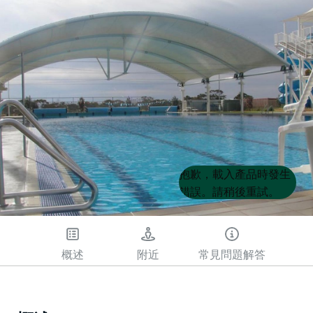
Product
Product
抱歉，載入產品時發生
List
List
錯誤。請稍後重試。
概述
附近
常見問題解答