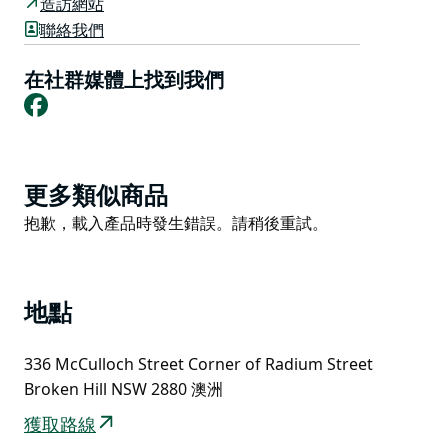
造訪網站
布羅肯希爾地區水上運動中心的設施包括50 公尺長的游
聯絡我們
泳池（奧林匹克規格，太陽能加熱）、25 公尺長的封閉
式溫水游泳池（殘疾人通道）、幼兒水上遊樂區和項目池
在社群媒體上找到我們
Facebook
（殘疾人通道）、冒險水滑梯、多功能設施會議室、室內
水療池（殘障通道）、帶免費燒烤設施和野餐桌的草地、
配有便利設施的更衣室、獨立的殘疾人衛生間/更衣室和
資訊亭。泳池對面還有一個有遊樂設施的公園。
Product
更多類似商品
List
Product
抱歉，載入產品時發生錯誤。請稍後重試。
List
地點
336 McCulloch Street Corner of Radium Street
Broken Hill NSW 2880 澳洲
獲取路線