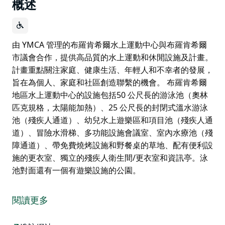
概述
由 YMCA 管理的布羅肯希爾水上運動中心與布羅肯希爾
市議會合作，提供高品質的水上運動和休閒設施及計畫。
計畫重點關注家庭、健康生活、年輕人和不幸者的發展，
旨在為個人、家庭和社區創造聯繫的機會。 布羅肯希爾
地區水上運動中心的設施包括50 公尺長的游泳池（奧林
匹克規格，太陽能加熱）、25 公尺長的封閉式溫水游泳
池（殘疾人通道）、幼兒水上遊樂區和項目池（殘疾人通
道）、冒險水滑梯、多功能設施會議室、室內水療池（殘
障通道）、帶免費燒烤設施和野餐桌的草地、配有便利設
施的更衣室、獨立的殘疾人衛生間/更衣室和資訊亭。泳
池對面還有一個有遊樂設施的公園。
由 YMCA 管理的布羅肯希爾水上運動中心與布羅肯希爾
市議會合作，提供高品質的水上運動和休閒設施及計畫。
閱讀更多
計畫重點關注家庭、健康生活、年輕人和不幸者的發展，
旨在為個人、家庭和社區創造聯繫的機會。