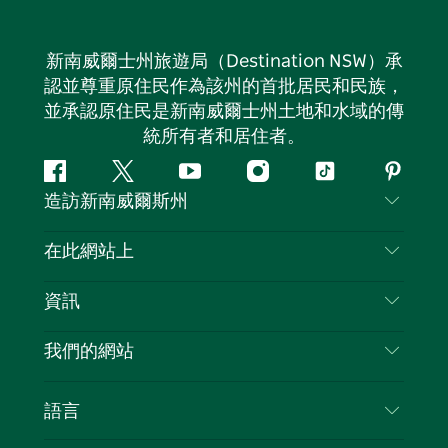
新南威爾士州旅遊局（Destination NSW）承
認並尊重原住民作為該州的首批居民和民族，
並承認原住民是新南威爾士州土地和水域的傳
統所有者和居住者。
Facebook
嘰
Youtube
Instagram
抖
Pintere
造訪新南威爾斯州
嘰
音
喳
聯絡我們
在此網站上
喳
免責聲明
目的地
資訊
隱私
要做的事情
旅行資訊
Cookie 通知
我們的網站
新南威爾斯州公路旅行
列出您的業務
使用條款
Sydney.com
活動
語言
新南威爾斯的商業
新南威爾士州旅遊局（Destination NSW）企業網
住宿