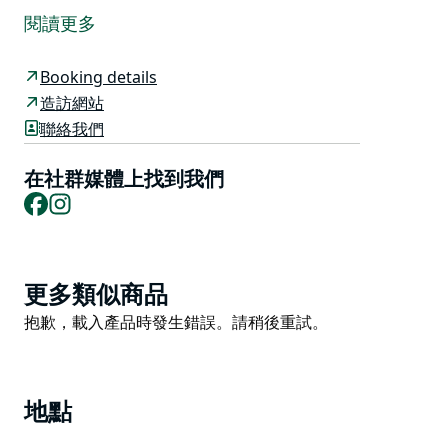
知識的個人和企業團隊。
閱讀更多
課程旨在讓參與者受到啟發、精神煥發，並提供豐富的健
康食譜和生活方式建議帶回家。您在其他地方找不到這樣
Booking details
的體驗。
造訪網站
聯絡我們
賓客將在指導下完成一系列天然食品烹飪示範、動手挑戰
和誘人品嚐。課程結束時，散發出良好健康氛圍的團隊將
在社群媒體上找到我們
使您的團隊感到受到啟發和動力，繼續走在健康和最大程
Facebook
Instagram
度健康的道路上。
創辦人Samantha Gowing 是行政主廚、臨床營養師，也
是全球健康企業Gowings Food Health Wealth est.
Product
1999 的創辦人。療養院制定烹飪計劃。薩曼莎
更多類似商品
List
(Samantha) 是《治癒之感》(The Healing Feeling)一書
Product
抱歉，載入產品時發生錯誤。請稍後重試。
的作者，該書的食譜和療法出自澳洲頂級水療廚師之手。
List
地點