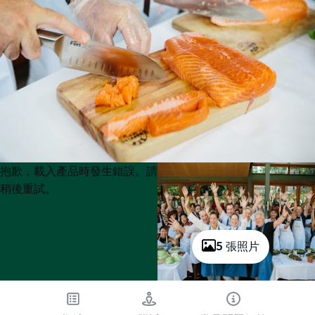
Product
Product
抱歉，載入產品時發生錯誤。請
List
List
稍後重試。
5 張照片