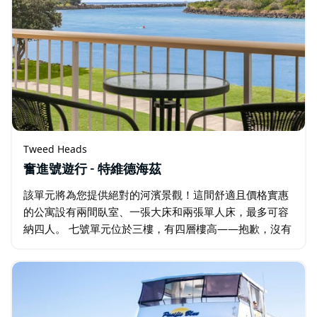
Tweed Heads
奮進號遊行 - 特維德海茲
該單元將為您提供絕對的河濱景觀！這間舒適且價格實惠
的公寓設有兩間臥室、一張大床和兩張單人床，最多可容
納四人。 七號單元位於三樓，有四層樓高——抱歉，沒有
電梯。坐在私人陽台上欣賞特威德河的美景。 住所位置便
利，對於想靠近海灘…