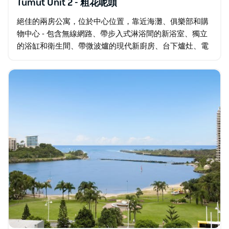
Tumut Unit 2 - 粗花呢頭
絕佳的兩房公寓，位於中心位置，靠近海灘、俱樂部和購
物中心 - 包含無線網路、帶步入式淋浴間的新浴室、獨立
的浴缸和衛生間、帶微波爐的現代新廚房、台下爐灶、電
磁爐和冰箱/冰櫃、可鎖車庫、前置式洗衣機，客廳和主臥
室均配有空調。