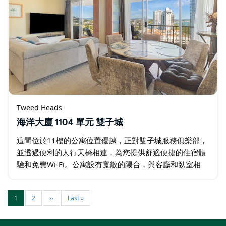
Tweed Heads
海洋大廈 1104 單元 雙子城
這間位於11樓的公寓位置優越，正對雙子城服務俱樂部，
並透過便利的人行天橋相連，為您提供舒適便捷的住宿體
驗和免費Wi-Fi。公寓設有寬敞的陽台，與客廳和臥室相
連，您可以在此放鬆身心，欣賞壯麗的海景。 主臥室是您
休憩放鬆的理想之所，配備一張特大床…
1
2
››
Last »