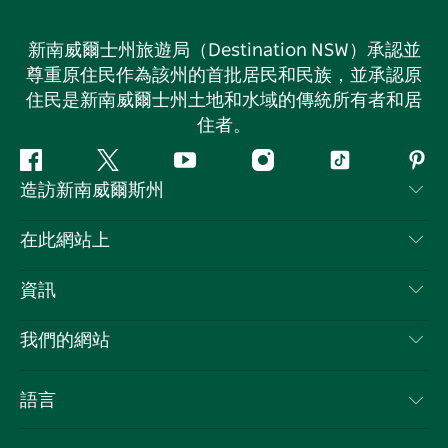
新南威爾士州旅遊局（Destination NSW）承認並
尊重原住民作為該州的首批居民和民族，並承認原
住民是新南威爾士州土地和水域的傳統所有者和居
住者。
Facebook
嘰
Youtube
Instagram
抖
Pint
造訪新南威爾斯州
嘰
音
喳
聯絡我們
在此網站上
喳
免責聲明
目的地
資訊
隱私
要做的事情
旅行資訊
Cookie 通知
我們的網站
新南威爾斯州公路旅行
列出您的業務
使用條款
Sydney.com
活動
語言
新南威爾斯的商業
新南威爾士州旅遊局（Destination NSW）企業網站​
住宿
新南威爾斯的教育