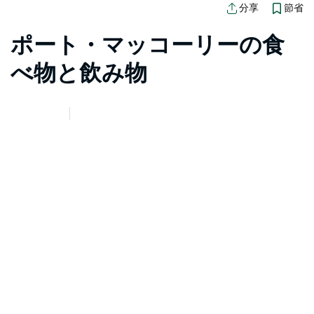
節省
分享
ポート・マッコーリーの食
べ物と飲み物
地圖視圖
抱歉，載入產品時發生錯誤。請稍後重試。