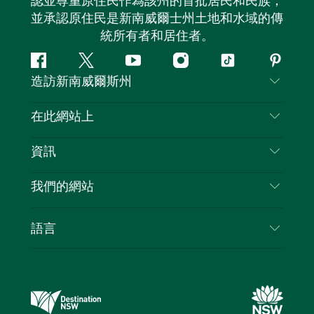
認並尊重原住民作為該州的首批居民和民族，
並承認原住民是新南威爾士州土地和水域的傳
統所有者和居住者。
Facebook
嘰
Youtube
Instagram
抖
Pintere
造訪新南威爾斯州
嘰
音
喳
聯絡我們
在此網站上
喳
免責聲明
目的地
資訊
隱私
要做的事情
旅行資訊
Cookie 通知
我們的網站
新南威爾斯州公路旅行
列出您的業務
使用條款
Sydney.com
活動
語言
新南威爾斯的商業
新南威爾士州旅遊局（Destination NSW）企業網
住宿
新南威爾斯的教育
站​
優惠訊息
新南威爾斯商務活動
新南威爾士州旅遊局（Destination NSW）媒體中