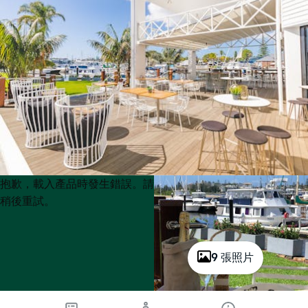
Product
Product
抱歉，載入產品時發生錯誤。請
List
List
稍後重試。
9 張照片