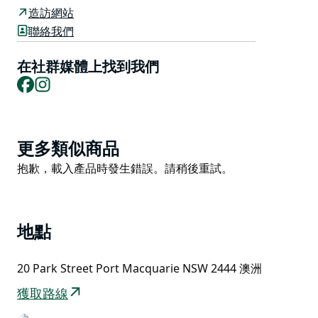
無論您是 Sails Port Macquarie by Rydges 的客人、當
造訪網站
地人還是訪客，您都會受到他們友好團隊的歡迎和歡迎。
聯絡我們
選擇在他們的海濱甲板上享用休閒雞尾酒，從酒吧小吃菜
在社群媒體上找到我們
單中品嚐小吃，悠閒的周末早餐或沉迷於令人驚嘆的晚餐
Facebook
Instagram
菜單。
Product
更多類似商品
List
Product
抱歉，載入產品時發生錯誤。請稍後重試。
List
地點
20 Park Street Port Macquarie NSW 2444 澳洲
獲取路線