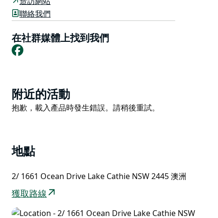
造訪網站
備齊全的廚房配有 Nespresso 咖啡機、洗碗機、智慧電
聯絡我們
視和可上鎖的車庫。抱歉，不允許攜帶寵物。
在社群媒體上找到我們
Facebook
Product
附近的活動
List
Product
抱歉，載入產品時發生錯誤。請稍後重試。
List
地點
2/ 1661 Ocean Drive Lake Cathie NSW 2445 澳洲
獲取路線