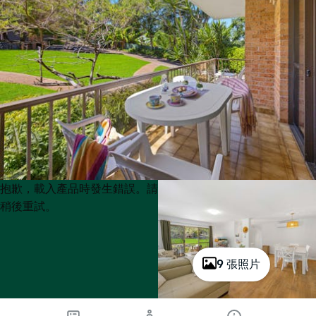
Product
Product
抱歉，載入產品時發生錯誤。請
List
List
稍後重試。
9 張照片