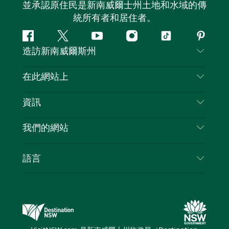
並承認原住民是新南威爾士州土地和水域的傳
統所有者和居住者。
Facebook
嘰
Youtube
Instagram
抖
Pintere
造訪新南威爾斯州
嘰
音
喳
聯絡我們
在此網站上
喳
免責聲明
目的地
資訊
隱私
要做的事情
旅行資訊
Cookie 通知
我們的網站
新南威爾斯州公路旅行
列出您的業務
使用條款
Sydney.com
活動
語言
新南威爾斯的商業
新南威爾士州旅遊局（Destination NSW）企業網
住宿
新南威爾斯的教育
站​
優惠訊息
新南威爾斯商務活動
新南威爾士州旅遊局（Destination NSW）媒體中