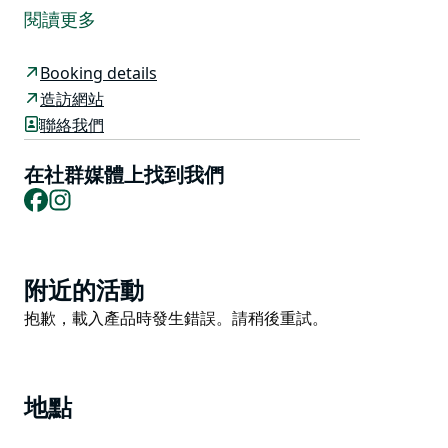
氛圍。住宅的設計以其寬敞的起居空間給人留下深刻印
閱讀更多
象，輔以華麗的現代家具和輕鬆的室內外流動。設備齊全
的廚房配有瓦斯爐和奈斯派索咖啡機。
Booking details
這棟房子的亮點之一是有頂棚的戶外娛樂區，在海灘和海
造訪網站
洋度過一天后，您可以在家中的游泳池周圍放鬆身心。附
聯絡我們
有戶外早餐吧，非常適合享用早晨咖啡。
在社群媒體上找到我們
步行 200 公尺即可到達有人巡邏的燈塔海灘、當地的
Facebook
Instagram
Watonga 咖啡館和商店，距離酒店僅有很短的車程。
好好犒賞自己，在這個美麗的家中度過您的假期將會留下
美好的家庭回憶！
Product
附近的活動
List
Product
抱歉，載入產品時發生錯誤。請稍後重試。
List
地點