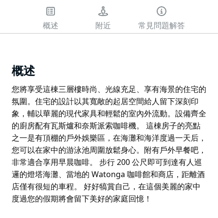
概述
附近
常見問題解答
概述
您將享受這棟三層樓時尚、光線充足、享有海景的住宅的
氛圍。住宅的設計以其寬敞的起居空間給人留下深刻印
象，輔以華麗的現代家具和輕鬆的室內外流動。設備齊全
的廚房配有瓦斯爐和奈斯派索咖啡機。 這棟房子的亮點
之一是有頂棚的戶外娛樂區，在海灘和海洋度過一天后，
您可以在家中的游泳池周圍放鬆身心。附有戶外早餐吧，
非常適合享用早晨咖啡。 步行 200 公尺即可到達有人巡
邏的燈塔海灘、當地的 Watonga 咖啡館和商店，距離酒
店僅有很短的車程。 好好犒賞自己，在這個美麗的家中
度過您的假期將會留下美好的家庭回憶！
您將享受這棟三層樓時尚、光線充足、享有海景的住宅的