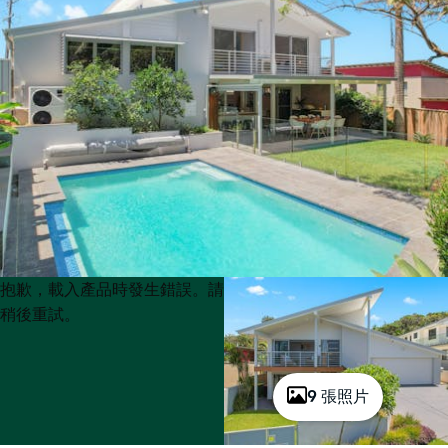
Product
Product
抱歉，載入產品時發生錯誤。請
List
List
稍後重試。
9 張照片