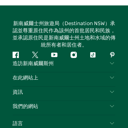
新南威爾士州旅遊局（Destination NSW）承
認並尊重原住民作為該州的首批居民和民族，
並承認原住民是新南威爾士州土地和水域的傳
統所有者和居住者。
Facebook
嘰
Youtube
Instagram
抖
Pintere
造訪新南威爾斯州
嘰
音
喳
聯絡我們
在此網站上
喳
免責聲明
目的地
資訊
隱私
要做的事情
旅行資訊
Cookie 通知
我們的網站
新南威爾斯州公路旅行
列出您的業務
使用條款
Sydney.com
活動
語言
新南威爾斯的商業