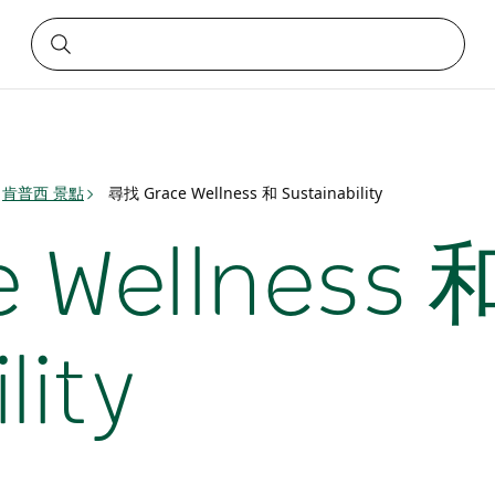
肯普西 景點
尋找 Grace Wellness 和 Sustainability
 Wellness 
lity