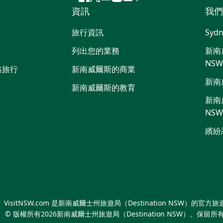
Facebook
嘰
Youtube
Instagram
抖
Pinterest
資訊
我們
嘰
音
喳
旅行資訊
Sydn
喳
列出您的業務
新南威
NS
路旅行
新南威爾斯的商業
新南
新南威爾斯的教育
新南威
NS
繽紛
VisitNSW.com 是新南威爾士州旅遊局（Destination NSW）的官方
© 版權所有
2026
新南威爾士州旅遊局（Destination NSW）。保留