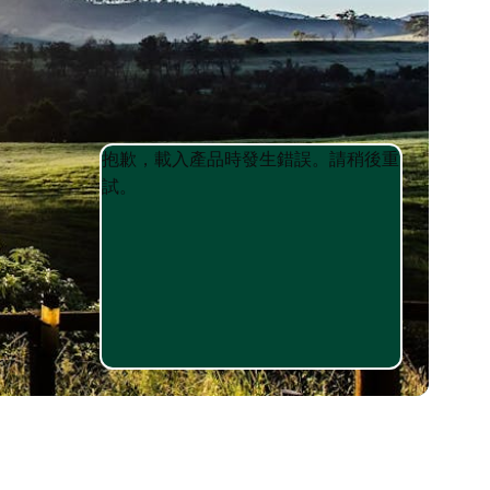
Product
Product
抱歉，載入產品時發生錯誤。請稍後重
List
List
試。