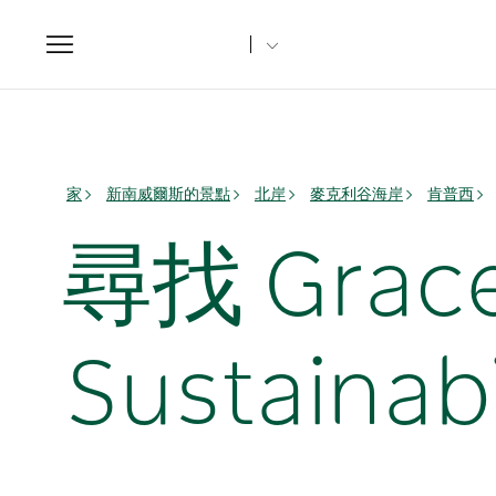
Toggle
navigation
家
新南威爾斯的景點
北岸
麥克利谷海岸
肯普西
尋找 Grace
Sustainabi