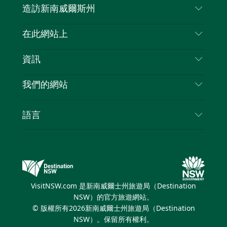
造訪新南威爾斯州
嘰
音
喳
聯絡我們
在此網站上
喳
免責聲明
目的地
資訊
隱私
要做的事情
旅行資訊
Cookie 通知
我們的網站
新南威爾斯州公路旅行
列出您的業務
使用條款
Sydney.com
活動
語言
新南威爾斯的商業
新南威爾士州旅遊局（Destination NSW）企業網
住宿
新南威爾斯的教育
站​
優惠訊息
新南威爾斯商務活動
新南威爾士州旅遊局（Destination NSW）媒體中
VisitNSW.com 是新南威爾士州旅遊局（Destination
心
NSW）的官方旅遊網站。
繽紛悉尼燈光音樂節
© 版權所有
2026
新南威爾士州旅遊局（Destination
NSW）。保留所有權利。