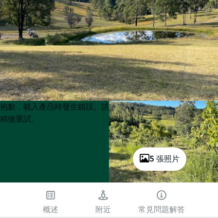
Product
Product
抱歉，載入產品時發生錯誤。請
List
List
稍後重試。
5 張照片
概述
附近
常見問題解答