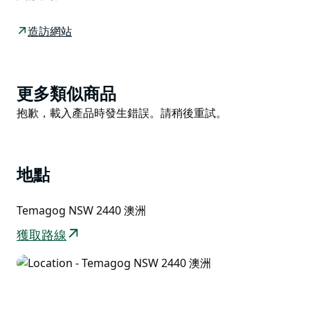
該物業由灌木叢地和開闊的牧場組成。該物業過去曾飼養
牲畜。這是一條通往酒店的密封道路，這意味著 2WD 可
造訪網站
以進入。這個露營地適合自給自足的露營者，他們自帶露
營廁所/淋浴間。現場提供飲用水。享受篝火晚宴，或者
在保暖的同時在星空下放鬆身心。在距離 Temagog 大橋
Product
更多類似商品
附近 6 公里處的麥克利河 (Macleay River) 有一個公共游
List
Product
抱歉，載入產品時發生錯誤。請稍後重試。
泳洞。有足夠的空間來啟動您的皮划艇，或者您可以直接
List
跳進去冷靜下來。歡迎狗。
地點
Temagog NSW 2440 澳洲
獲取路線