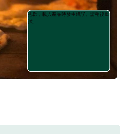
Product
Product
抱歉，載入產品時發生錯誤。請稍後重
List
List
試。