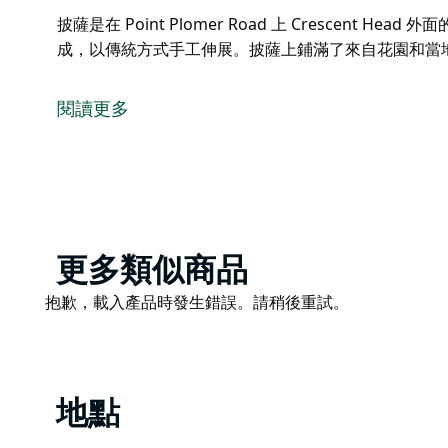
披薩是在 Point Plomer Road 上 Crescent
成，以傳統方式手工伸展。披薩上鋪滿了來自花園和當
披薩是在 Point Plomer Road 上 Crescent H
採用石磨全麥麵粉製成，以傳統方式手工伸展。披薩上
閱讀更多
烤箱中烤製而成。
Product
更多類似商品
List
Product
抱歉，載入產品時發生錯誤。請稍後重試。
List
地點