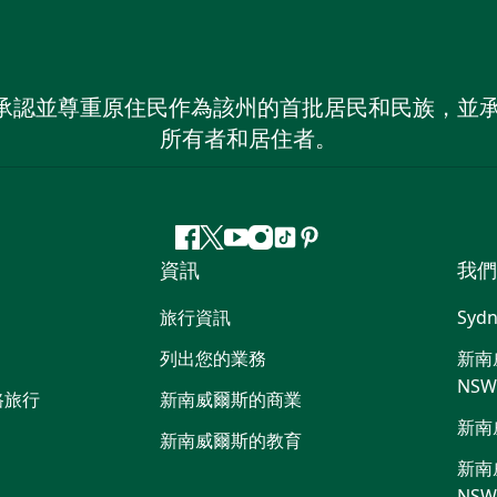
 NSW）承認並尊重原住民作為該州的首批居民和民族
所有者和居住者。
Facebook
嘰
Youtube
Instagram
抖
Pinterest
資訊
我們
嘰
音
喳
旅行資訊
Sydn
喳
列出您的業務
新南威
NS
路旅行
新南威爾斯的商業
新南
新南威爾斯的教育
新南威
NS