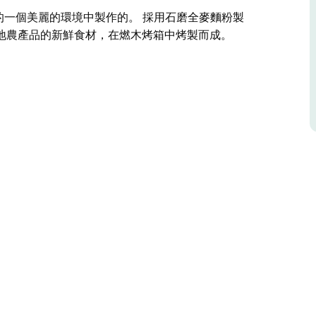
 Head 外面的一個美麗的環境中製作的。 採用石磨全麥麵粉製
地農產品的新鮮食材，在燃木烤箱中烤製而成。
ead 外面的一個美麗的環境中製作的。
鋪滿了來自花園和當地農產品的新鮮食材，在燃木