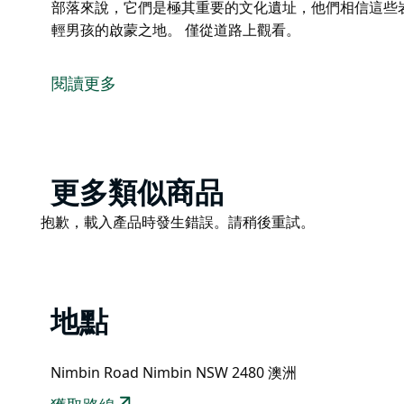
部落來說，它們是極其重要的文化遺址，他們相信這些岩石
輕男孩的啟蒙之地。 僅從道路上觀看。
寧賓岩 (Nimbin Rocks) 是大約 2000 萬年前爆發的沃寧特威
下的流紋岩火山擠壓物。寧賓岩石 (Nimbin Rock
閱讀更多
距離沃寧山 (Mount Warren) 約 20 公里，距離寧賓村 (Nim
對於當地 Bundjalung 部落來說，它們是極其重要的
人）的家。它們也是年輕男孩的啟蒙之地。
僅從道路上觀看。
Product
更多類似商品
List
Product
抱歉，載入產品時發生錯誤。請稍後重試。
List
地點
Nimbin Road Nimbin NSW 2480 澳洲