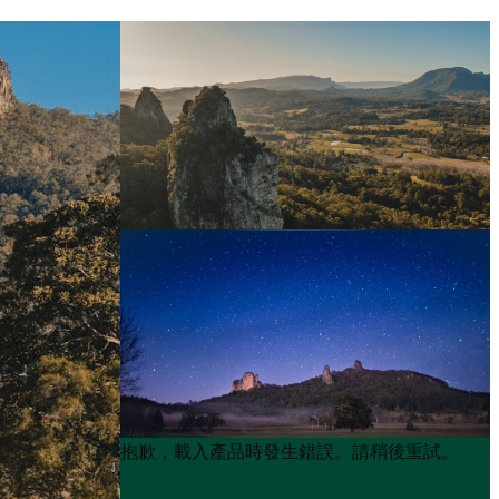
Product
Product
抱歉，載入產品時發生錯誤。請稍後重試。
List
List