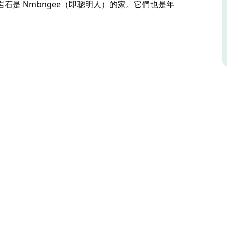
是 Nmbngee（即聰明人）的家。它們也是年
德火山 (Mount Warren Tweed Volcano) 留
s) 是火山侵蝕堤壩的一部分，位於現今的火山口牆外，
bin Village) 3 公里。
文化遺址，他們相信這些岩石是 Nmbngee（即聰明