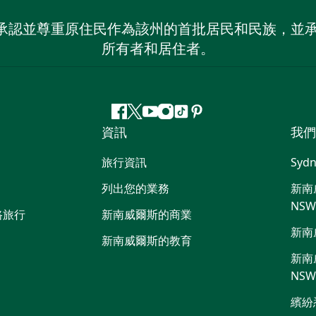
 NSW）承認並尊重原住民作為該州的首批居民和民族
所有者和居住者。
Facebook
嘰
Youtube
Instagram
抖
Pinterest
資訊
我們
嘰
音
喳
旅行資訊
Sydn
喳
列出您的業務
新南威
NS
路旅行
新南威爾斯的商業
新南
新南威爾斯的教育
新南威
NS
繽紛