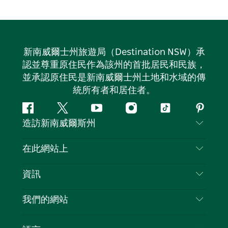
新南威爾士州旅遊局（Destination NSW）承
認並尊重原住民作為該州的首批居民和民族，
並承認原住民是新南威爾士州土地和水域的傳
統所有者和居住者。
Facebook
嘰
Youtube
Instagram
抖
Pintere
造訪新南威爾斯州
嘰
音
喳
聯絡我們
在此網站上
喳
免責聲明
目的地
資訊
隱私
要做的事情
旅行資訊
Cookie 通知
我們的網站
新南威爾斯州公路旅行
列出您的業務
使用條款
Sydney.com
活動