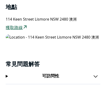
提供免費無線網路、安全的街邊停車位、高畫質數位電
地點
視、傳真/影印和客用洗衣房。
114 Keen Street Lismore NSW 2480 澳洲
獲取路線
常見問題解答
可訪問性