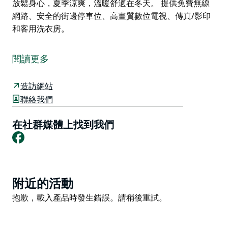
放鬆身心，夏季涼爽，溫暖舒適在冬天。 提供免費無線
網路、安全的街邊停車位、高畫質數位電視、傳真/影印
和客用洗衣房。
AZA Motel 在利斯莫爾市中心提供全新的住宿，以提供
現代化的舒適和便利而自豪。
閱讀更多
提供47套全新單間公寓，均配有大型冰箱、微波爐、水
壺、烤麵包機、電煎鍋、電鍋和電爐。無論是長期還是短
造訪網站
期的住宿，一切都讓您感到舒適。舒適的新寢具和家具，
聯絡我們
裝潢高雅。
在社群媒體上找到我們
為散客、度假者、體育團體以及商業/藝術和企業部門提
Facebook
供過夜和短期住宿。地理位置優越，靠近城市一流的餐廳
和咖啡館、精品店以及一流的音樂和劇院場所。地理位置
優越，毗鄰利斯莫爾地區美術館和四方院。
Product
經過一天愉快的觀光或在一天的工作結束後放鬆身心，您
附近的活動
List
可以在大型鹹水游泳池清涼並享受池畔燒烤設施，或者只
Product
抱歉，載入產品時發生錯誤。請稍後重試。
是在其中一間空調客房內放鬆身心，夏季涼爽，溫暖舒適
List
在冬天。