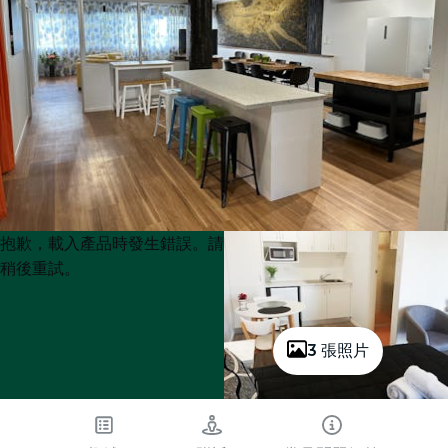
Product
Product
抱歉，載入產品時發生錯誤。請
List
List
稍後重試。
3 張照片