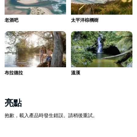
老酒吧
太平洋棕櫚樹
布拉德拉
溫漢
亮點
抱歉，載入產品時發生錯誤。請稍後重試。