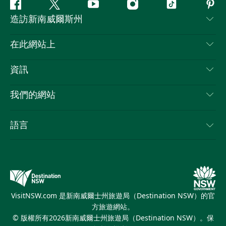
Facebook
嘰
Youtube
Instagram
抖
Pint
造訪新南威爾斯州
嘰
音
喳
聯絡我們
在此網站上
喳
免責聲明
目的地
資訊
隱私
要做的事情
旅行資訊
Cookie 通知
我們的網站
新南威爾斯州公路旅行
列出您的業務
使用條款
Sydney.com
活動
語言
新南威爾斯的商業
新南威爾士州旅遊局（Destination NSW）企業網站​
住宿
新南威爾斯的教育
新南威爾斯商務活動
優惠訊息
新南威爾士州旅遊局（Destination NSW）媒體中心
繽紛悉尼燈光音樂節
VisitNSW.com 是新南威爾士州旅遊局（Destination NSW）的官
方旅遊網站。
© 版權所有
2026
新南威爾士州旅遊局（Destination NSW）。保