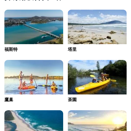
福斯特
塔里
鷹巢
茶園