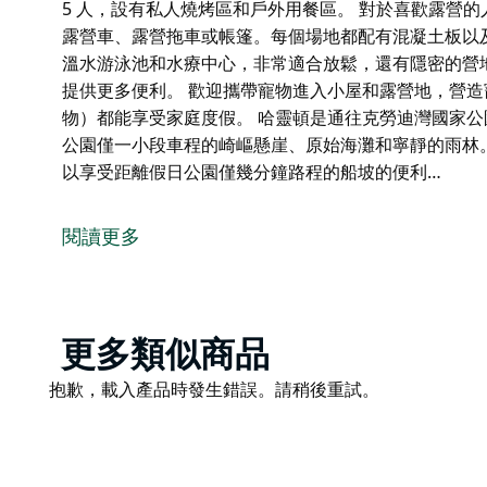
5 人，設有私人燒烤區和戶外用餐區。 對於喜歡露營的
露營車、露營拖車或帳篷。每個場地都配有混凝土板以
溫水游泳池和水療中心，非常適合放鬆，還有隱密的營
提供更多便利。 歡迎攜帶寵物進入小屋和露營地，營
物）都能享受家庭度假。 哈靈頓是通往克勞迪灣國家
公園僅一小段車程的崎嶇懸崖、原始海灘和寧靜的雨林
以享受距離假日公園僅幾分鐘路程的船坡的便利…
BIG4 殖民度假公園是沿海小鎮哈靈頓的溫馨度假勝
有和經營，確保每次入住都能享受個人化服務。
閱讀更多
共有 14 間客艙可供客人選擇，其中包括一間無障礙
設有獨立的小廚房和連接浴室。雙臥室別墅最多可容納 
對於喜歡露營的人來說，這裡有 31 個有電源的露營
Product
更多類似商品
配有混凝土板以及淡水和灰水連接裝置。園區內有一系
List
鬆，還有隱密的營地廚房、用餐區和遊戲室。現代化的
Product
抱歉，載入產品時發生錯誤。請稍後重試。
List
歡迎攜帶寵物進入小屋和露營地，營造寵物友善的氛圍
度假。