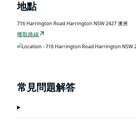
哈靈頓是通往克勞迪灣國家公園的門戶，也是大自然愛
地點
崖、原始海灘和寧靜的雨林。
假日公園提供河流和海洋釣魚選擇，釣魚者可以享受距
地從防波堤上拋出一條魚線！
716 Harrington Road Harrington NSW 2427 澳洲
獲取路線
常見問題解答