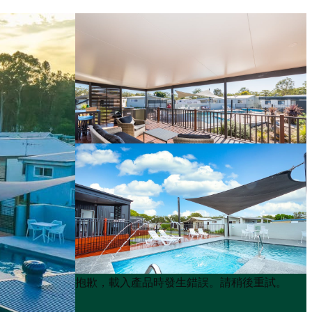
Product
Product
抱歉，載入產品時發生錯誤。請稍後重試。
List
List