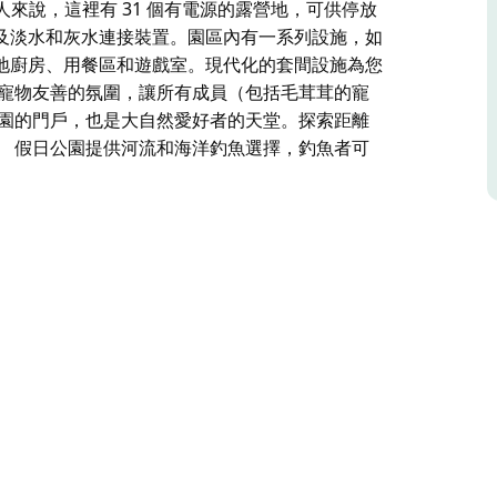
人來說，這裡有 31 個有電源的露營地，可供停放
及淡水和灰水連接裝置。園區內有一系列設施，如
地廚房、用餐區和遊戲室。現代化的套間設施為您
造寵物友善的氛圍，讓所有成員（包括毛茸茸的寵
公園的門戶，也是大自然愛好者的天堂。探索距離
。 假日公園提供河流和海洋釣魚選擇，釣魚者可
地，提供適合各種預算的多樣化住宿。公園由家庭擁
客艙。這些受歡迎的單間公寓非常適合情侶入住，並
5 人，設有私人燒烤區和戶外用餐區。
地，可供停放露營車、露營拖車或帳篷。每個場地都
列設施，如溫水游泳池和水療中心，非常適合放
套間設施為您提供更多便利。
，讓所有成員（包括毛茸茸的寵物）都能享受家庭