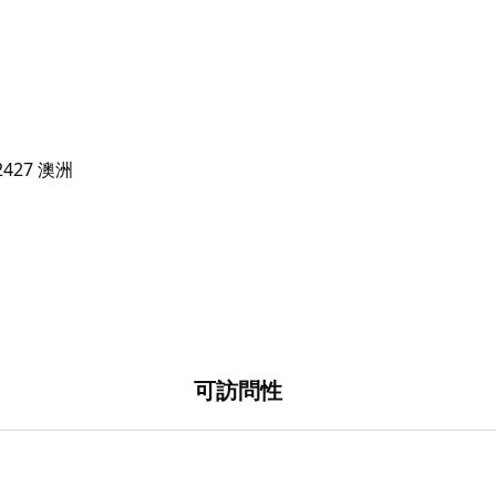
好者的天堂。探索距離公園僅一小段車程的崎嶇懸
離假日公園僅幾分鐘路程的船坡的便利，或者簡單
可訪問性