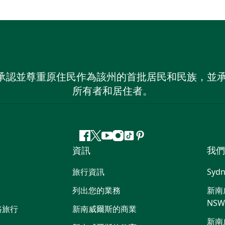
 NSW）承認並尊重原住民作為該州的首批居民和民族
所有者和居住者。
Facebook
嘰
Youtube
Instagram
抖
Pinterest
資訊
我們
嘰
音
喳
旅行資訊
Sydn
喳
列出您的業務
新南威
NS
路旅行
新南威爾斯的商業
新南