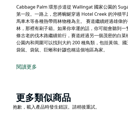
Cabbage Palm 環形步道從 Wallingat 國家公園的 Su
第一段。一路上，您將蜿蜒穿過 Hotel Creek 的
馬車木等各種熱帶雨林物種為主。 賽道繼續經過雄偉
林，那裡有刷子箱。如果你幸運的話，你可能會聽到一
條古老的伐木路繼續前行，賽道經過另一個茂密的白菜樹棕櫚樹
公園內和周圍可以找到大約 200 種鳥類，包括黃鴿
袋鼠、袋鼠、巨蜥和針鼴也稱這個地區為家。
Cabbage Palm 環形步道從 Wallingat 國家公園的 Su
第一段。一路上，您將蜿蜒穿過 Hotel Creek 的
閱讀更多
馬車木等各種熱帶雨林物種為主。
賽道繼續經過雄偉的被淹樹膠、悉尼藍樹膠，然後進入
話，你可能會聽到一隻雄偉的琴鳥模仿他的求愛小夜曲
過另一個茂密的白菜樹棕櫚樹冠，然後出現在 Hotel Cre
Product
更多類似商品
List
公園內和周圍可以找到大約 200 種鳥類，包括黃鴿
Product
抱歉，載入產品時發生錯誤。請稍後重試。
袋鼠、袋鼠、巨蜥和針鼴也稱這個地區為家。
List