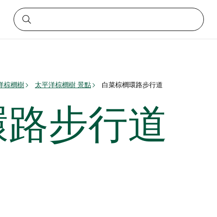
洋棕櫚樹
太平洋棕櫚樹 景點
白菜棕櫚環路步行道
環路步行道