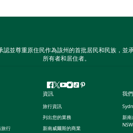
 NSW）承認並尊重原住民作為該州的首批居民和民族
所有者和居住者。
Facebook
嘰
Youtube
Instagram
抖
Pinterest
資訊
我們
嘰
音
喳
旅行資訊
Sydn
喳
列出您的業務
新南威
NS
路旅行
新南威爾斯的商業