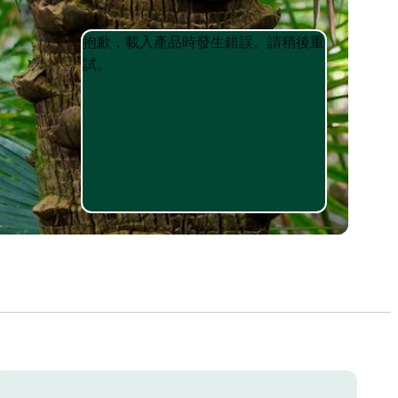
Product
Product
抱歉，載入產品時發生錯誤。請稍後重
List
List
試。