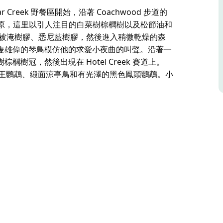
gar Creek 野餐區開始，沿著 Coachwood 步道的
沖積平原，這里以引人注目的白菜樹棕櫚樹以及松節油和
的被淹樹膠、悉尼藍樹膠，然後進入稍微乾燥的森
隻雄偉的琴鳥模仿他的求愛小夜曲的叫聲。沿著一
冠，然後出現在 Hotel Creek 賽道上。
、國王鸚鵡、緞面涼亭鳥和有光澤的黑色鳳頭鸚鵡。小
gar Creek 野餐區開始，沿著 Coachwood 步道的
沖積平原，這里以引人注目的白菜樹棕櫚樹以及松節油和
稍微乾燥的森林，那裡有刷子箱。如果你幸運的
的叫聲。沿著一條古老的伐木路繼續前行，賽道經
ek 賽道上。
、國王鸚鵡、緞面涼亭鳥和有光澤的黑色鳳頭鸚鵡。小