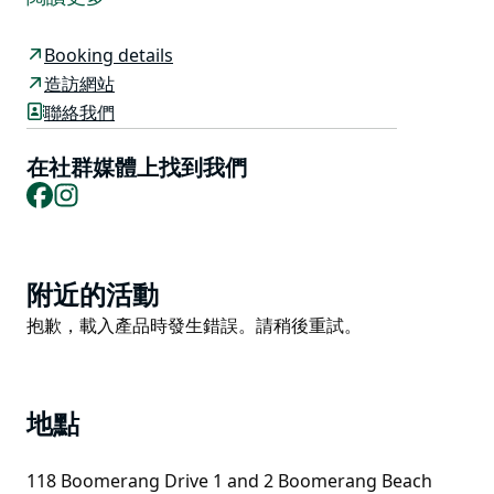
私人沙灘通道的住宅之一。
Azure 擁有獨特的弧形建築風格，既適合迷人的海岸環
Booking details
境，也適合美妙的家庭度假。
造訪網站
聯絡我們
Azure 的設計巧妙，充分利用其令人驚嘆的位置，最大限
度地擴大視野，擁有高聳的天花板和氛圍。三間臥室 - 包
在社群媒體上找到我們
括一間私人主人套房；令人驚嘆的現代化廚房；壁爐;和
Facebook
Instagram
全牆玻璃。
Azure on the Beach 先前曾被九號 MSN Travel 評為新
南威爾斯州十大海濱別墅之一。 Azure 距離雪梨以北僅
Product
三小時車程。
附近的活動
List
Product
抱歉，載入產品時發生錯誤。請稍後重試。
Azure 是週末度假或長期海濱度假的理想去處。它非常適
List
合情侶和大大小小的家庭。
地點
118 Boomerang Drive 1 and 2 Boomerang Beach