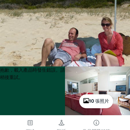
Product
Product
抱歉，載入產品時發生錯誤。請
List
List
稍後重試。
10 張照片