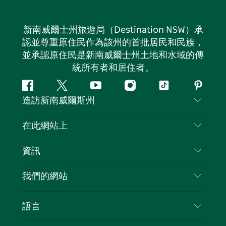
新南威爾士州旅遊局（Destination NSW）承
認並尊重原住民作為該州的首批居民和民族，
並承認原住民是新南威爾士州土地和水域的傳
統所有者和居住者。
Facebook
嘰
Youtube
Instagram
抖
Pintere
造訪新南威爾斯州
嘰
音
喳
聯絡我們
在此網站上
喳
免責聲明
目的地
資訊
隱私
要做的事情
旅行資訊
Cookie 通知
我們的網站
新南威爾斯州公路旅行
列出您的業務
使用條款
Sydney.com
活動
語言
新南威爾斯的商業
新南威爾士州旅遊局（Destination NSW）企業網
住宿