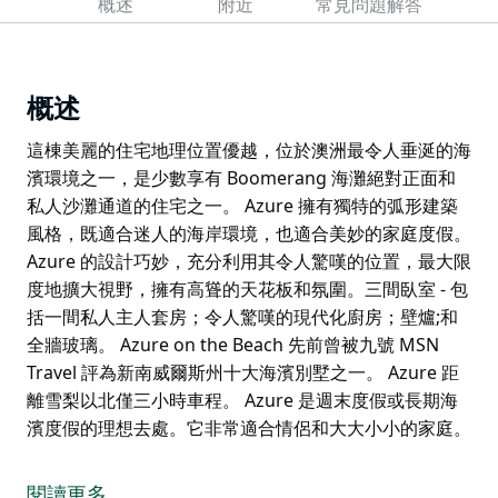
概述
附近
常見問題解答
概述
這棟美麗的住宅地理位置優越，位於澳洲最令人垂涎的海
濱環境之一，是少數享有 Boomerang 海灘絕對正面和
私人沙灘通道的住宅之一。 Azure 擁有獨特的弧形建築
風格，既適合迷人的海岸環境，也適合美妙的家庭度假。
Azure 的設計巧妙，充分利用其令人驚嘆的位置，最大限
度地擴大視野，擁有高聳的天花板和氛圍。三間臥室 - 包
括一間私人主人套房；令人驚嘆的現代化廚房；壁爐;和
全牆玻璃。 Azure on the Beach 先前曾被九號 MSN
Travel 評為新南威爾斯州十大海濱別墅之一。 Azure 距
離雪梨以北僅三小時車程。 Azure 是週末度假或長期海
濱度假的理想去處。它非常適合情侶和大大小小的家庭。
這棟美麗的住宅地理位置優越，位於澳洲最令人垂涎的海
濱環境之一，是少數享有 Boomerang 海灘絕對正面和
閱讀更多