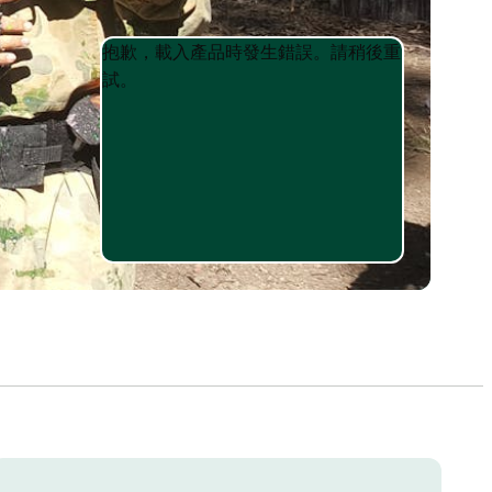
Product
Product
抱歉，載入產品時發生錯誤。請稍後重
List
List
試。