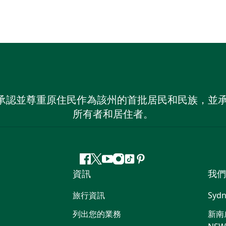
 NSW）承認並尊重原住民作為該州的首批居民和民族
所有者和居住者。
Facebook
嘰
Youtube
Instagram
抖
Pinterest
資訊
我們
嘰
音
喳
旅行資訊
Sydn
喳
列出您的業務
新南威