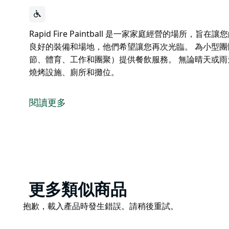
Rapid Fire Paintball 是一家家庭經營的場
良好的裝備和場地，他們希望讓您再次光臨。 為小型
節、體育、工作和團聚）提供餐飲服務。 無論晴天或
燒烤設施、廁所和攤位。
Rapid Fire Paintball 是一家家庭經營的場
良好的裝備和場地，他們希望讓您再次光臨。 為小型
閱讀更多
節、體育、工作和團聚）提供餐飲服務。
無論晴天或雨天，比賽都會在大型遮蔽區域舉行，現場
Product
更多類似商品
List
Product
抱歉，載入產品時發生錯誤。請稍後重試。
List