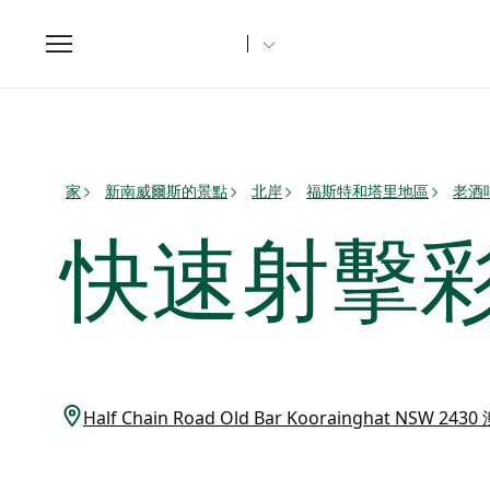
Toggle
navigation
家
新南威爾斯的景點
北岸
福斯特和塔里地區
老酒
快速射擊
Half Chain Road Old Bar Koorainghat NSW 243