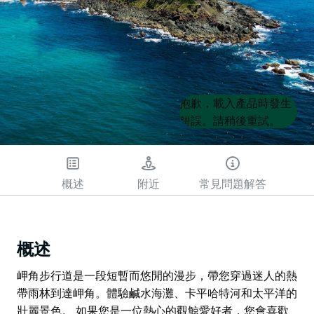
Product
Product
抱歉，載入產品時發生
List
List
錯誤。請稍後重試。
概述
附近
常見問題解答
概述
岬角步行道是一段短暫而悠閒的漫步，帶您穿過迷人的熱
帶雨林到達岬角。體驗鹹水海灘、卡平哈特河和太平洋的
壯麗景色。 如果您是一位熱心的觀鯨愛好者，您會喜歡