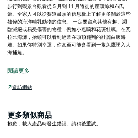
步行到觀景台觀看從 5 月到 11 月遷徙的座頭鯨和布氏
鯨。全家人可以從賽道盡頭的信息板上了解更多關於這些
雄偉的海洋哺乳動物的信息。 一定要留意其他有趣、瀕
臨滅絕或易受傷害的物種，例如小燕鷗和花斑牡蠣。在瓦
拉比海灘，抬頭可以看到經常在頭頂翱翔的壯麗白腹海
雕。如果你特別幸運，你甚至可能會看到一隻魚鷹墜入大
海捕魚。
岬角步行道是一段短暫而悠閒的漫步，帶您穿過迷人的熱
帶雨林到達岬角。體驗鹹水海灘、卡平哈特河和太平洋的
閱讀更多
壯麗景色。
如果您是一位熱心的觀鯨愛好者，您會喜歡步行到觀景台
造訪網站
觀看從 5 月到 11 月遷徙的座頭鯨和布氏鯨。全家人可以
從賽道盡頭的信息板上了解更多關於這些雄偉的海洋哺乳
動物的信息。
Product
更多類似商品
一定要留意其他有趣、瀕臨滅絕或易受傷害的物種，例如
List
Product
抱歉，載入產品時發生錯誤。請稍後重試。
小燕鷗和花斑牡蠣。在瓦拉比海灘，抬頭可以看到經常在
List
頭頂翱翔的壯麗白腹海雕。如果你特別幸運，你甚至可能