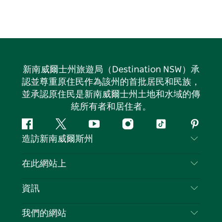
新南威爾士州旅遊局（Destination NSW）承
認並尊重原住民作為該州的首批居民和民族，
並承認原住民是新南威爾士州土地和水域的傳
統所有者和居住者。
Facebook
嘰
Youtube
Instagram
抖
Pintere
造訪新南威爾斯州
嘰
音
喳
聯絡我們
在此網站上
喳
免責聲明
目的地
資訊
隱私
要做的事情
旅行資訊
Cookie 通知
我們的網站
新南威爾斯州公路旅行