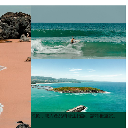
Product
Product
抱歉，載入產品時發生錯誤。請稍後重試。
List
List