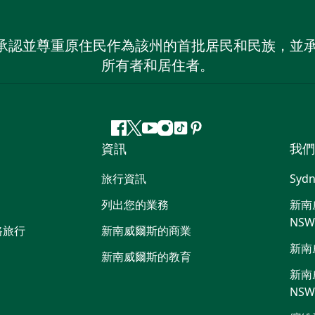
 NSW）承認並尊重原住民作為該州的首批居民和民族
所有者和居住者。
Facebook
嘰
Youtube
Instagram
抖
Pinterest
資訊
我們
嘰
音
喳
旅行資訊
Sydn
喳
列出您的業務
新南威
NS
路旅行
新南威爾斯的商業
新南
新南威爾斯的教育
新南威
NS