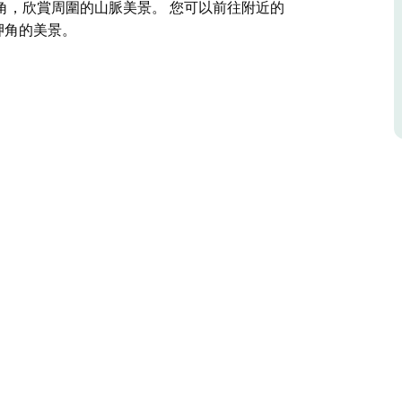
角，欣賞周圍的山脈美景。 您可以前往附近的
和岬角的美景。
北端的 Corambirra Point，是一處無人巡邏的岩石海
輕浪高。
ambirra Point 附近欣賞令人驚嘆的海景。這片
這裡看日出，或是爬上附近的岬角，欣賞周圍的山
味的餐點，同時欣賞海灘和岬角的美景。