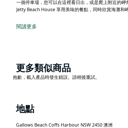
一個停車場，您可以在這裡看日出，或是爬上附近的岬
Jetty Beach House 享用美味的餐點，同時欣賞海灘
蓋洛斯海灘 (Gallows Beach) 位於 Boambee 海灘
灘，擁有一小片沙灘。這裡是衝浪者極喜愛的地點，風
閱讀更多
帶著家裡的狗狗沿著沙灘散步到 Boambee 海灘或到 Cor
海灘乾淨、寧靜，沙灘邊上就有一個停車場，您可以在
脈美景。
您可以前往附近的 Jetty Beach House 享用美
Product
更多類似商品
List
Product
抱歉，載入產品時發生錯誤。請稍後重試。
List
地點
Gallows Beach Coffs Harbour NSW 2450 澳洲