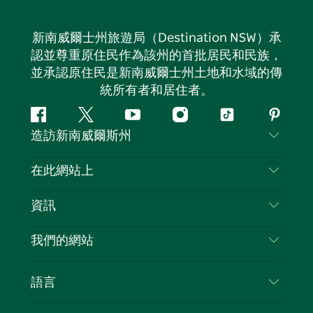
新南威爾士州旅遊局（Destination NSW）承
認並尊重原住民作為該州的首批居民和民族，
並承認原住民是新南威爾士州土地和水域的傳
統所有者和居住者。
Facebook
嘰
Youtube
Instagram
抖
Pintere
造訪新南威爾斯州
嘰
音
喳
聯絡我們
在此網站上
喳
免責聲明
目的地
資訊
隱私
要做的事情
旅行資訊
Cookie 通知
我們的網站
新南威爾斯州公路旅行
列出您的業務
使用條款
Sydney.com
活動
語言
新南威爾斯的商業
新南威爾士州旅遊局（Destination NSW）企業網
住宿
新南威爾斯的教育
站​