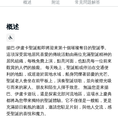
概述
附近
常見問題解答
概述
揚巴-伊盧卡聖誕船即將迎來第十個璀璨奪目的聖誕季。
這項深受當地居民喜愛的傳統活動由兩位充滿聖誕精神的
居民組織，每晚免費上演，點亮河面，也點亮每一位前來
觀賞的人們的臉龐。 每天晚上，聖誕船或停泊在交通便
利的地點，或巡遊於當地水域，船身閃爍著節慶的光芒。
聖誕老人會坐在前甲板上，演奏聖誕頌歌，並向被燈光吸
引而來的家人、朋友和陌生人揮手致意。 無論您是來揚
巴、伊盧卡遊玩，還是探索北部河流地區，這場水上慶典
都將為您帶來獨特的聖誕體驗。它不僅僅是一艘船，更是
充滿節日氣氛的邀請，邀請您駐足片刻，與他人交流，感
受聖誕的喜悅和魔力。