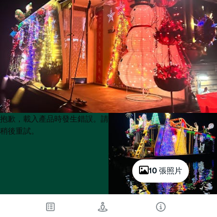
Product
Product
抱歉，載入產品時發生錯誤。請
List
List
稍後重試。
10 張照片