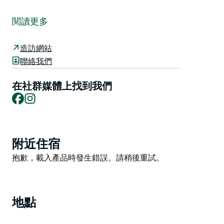
揚巴-伊盧卡聖誕船即將迎來第十個璀璨奪目的聖誕季。
這項深受當地居民喜愛的傳統活動由兩位充滿聖誕精神的
閱讀更多
居民組織，每晚免費上演，點亮河面，也點亮每一位前來
觀賞的人們的臉龐。
造訪網站
每天晚上，聖誕船或停泊在交通便利的地點，或巡遊於當
聯絡我們
地水域，船身閃爍著節慶的光芒。聖誕老人會坐在前甲板
上，演奏聖誕頌歌，並向被燈光吸引而來的家人、朋友和
在社群媒體上找到我們
Facebook
Instagram
陌生人揮手致意。
無論您是來揚巴、伊盧卡遊玩，還是探索北部河流地區，
這場水上慶典都將為您帶來獨特的聖誕體驗。它不僅僅是
一艘船，更是充滿節日氣氛的邀請，邀請您駐足片刻，與
Product
附近住宿
他人交流，感受聖誕的喜悅和魔力。
List
Product
抱歉，載入產品時發生錯誤。請稍後重試。
List
地點