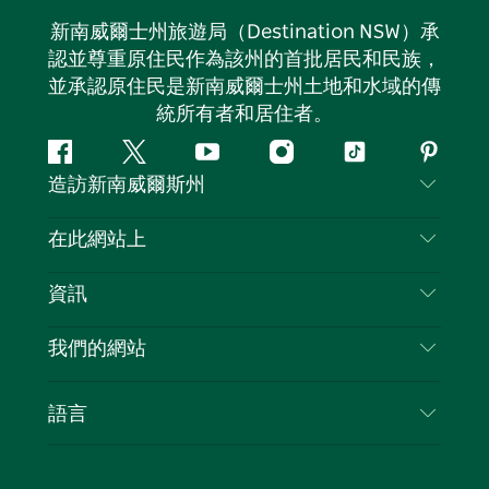
新南威爾士州旅遊局（Destination NSW）承
認並尊重原住民作為該州的首批居民和民族，
並承認原住民是新南威爾士州土地和水域的傳
統所有者和居住者。
Facebook
嘰
Youtube
Instagram
抖
Pintere
造訪新南威爾斯州
嘰
音
喳
聯絡我們
在此網站上
喳
免責聲明
目的地
資訊
隱私
要做的事情
旅行資訊
Cookie 通知
我們的網站
新南威爾斯州公路旅行
列出您的業務
使用條款
Sydney.com
活動
語言
新南威爾斯的商業
新南威爾士州旅遊局（Destination NSW）企業網
住宿
新南威爾斯的教育
站​
優惠訊息