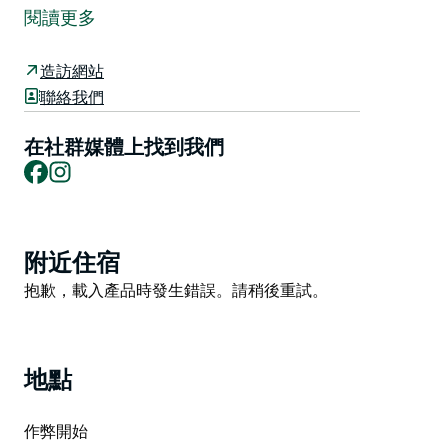
以一場令人難忘的周末盛宴拉開帷幕，共同慶祝該地區令
閱讀更多
人驚嘆的創意精神。在為期三天的精彩活動中，當地企
業、藝術家、音樂家和表演者將把小鎮各處的場所改造成
造訪網站
集演出場地、畫廊和創意空間於一體的場所，邀請遊客和
聯絡我們
當地居民以前所未有的方式體驗揚巴。
Jamba 藝術節擁有超過 22 個現場音樂演出場地、17 個
在社群媒體上找到我們
Facebook
Instagram
藝術路線、工作坊、市集、適合家庭的活動以及獨具特色
的街頭表演，能夠滿足各個年齡段和各種創意愛好者的需
求。
完整的活動安排、購票資訊和活動詳情現已在網站上公
Product
附近住宿
佈。
List
Product
抱歉，載入產品時發生錯誤。請稍後重試。
List
地點
作弊開始