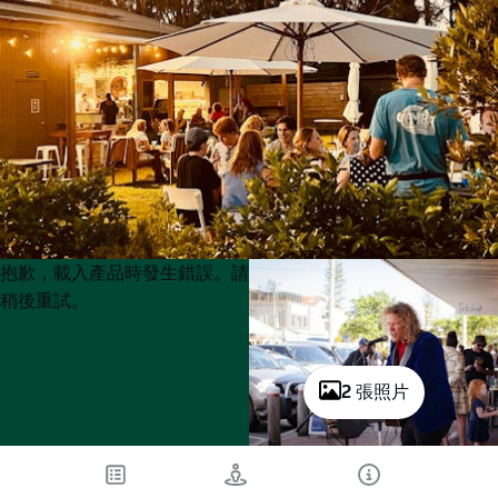
Product
Product
抱歉，載入產品時發生錯誤。請
List
List
稍後重試。
2 張照片