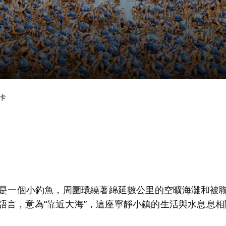
卡
a）是一個小釣魚，周圍環繞著綿延數公里的空曠海灘和被
語言，意為“靠近大海”，這座寧靜小鎮的生活與水息息相