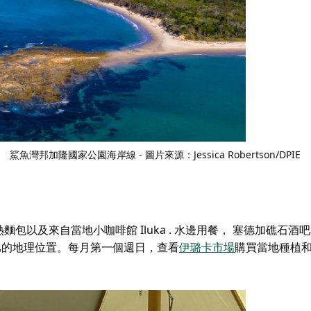
鯊魚灣
邦加隆國家公園海岸線 - 圖片來源：Jessica Robertson/DPIE
熱麵包
以及來自
當地小咖啡館 Iluka
. 水邊用餐，
塞德加礁石酒吧
比的地理位置。每月第一個週日，查看
伊璐卡市場
購買當地種植