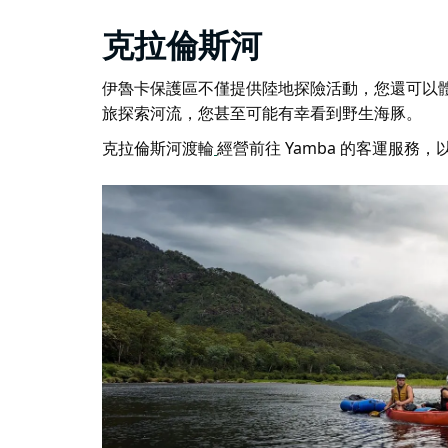
克拉倫斯河
伊魯卡保護區不僅提供陸地探險活動，您還可以
旅
探索河流，您甚至可能有幸看到野生海豚。
克拉倫斯河渡輪
經營前往 Yamba 的客運服