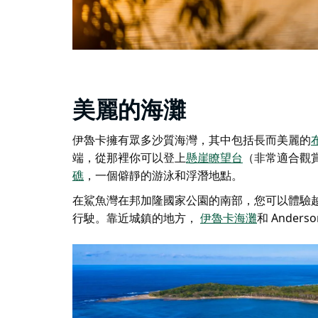
美麗的海灘
伊魯卡擁有眾多沙質海灣，其中包括長而美麗的
端，從那裡你可以登上
懸崖瞭望台
（非常適合觀
礁
，一個僻靜的游泳和浮潛地點。
在
鯊魚灣
在邦加隆國家公園的南部
，您可以體驗
行駛。靠近城鎮的地方，
伊魯卡海灘
和 Anders