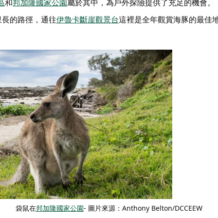
區
和
邦加隆國家公園
屬於其中，為戶外探險提供了充足的機會。
公里長的路徑，通往
伊魯卡斷崖觀景台
這裡是全年觀賞海豚的最佳
袋鼠在
邦加隆國家公園
- 圖片來源：Anthony Belton/DCCEEW