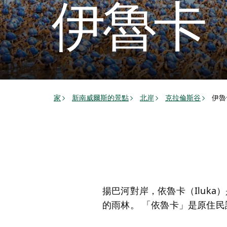
伊魯卡
家
新南威爾斯的景點
北岸
克拉倫斯谷
伊魯
揚巴河對岸，依魯卡（Iluk
的雨林。 「依魯卡」是原住民