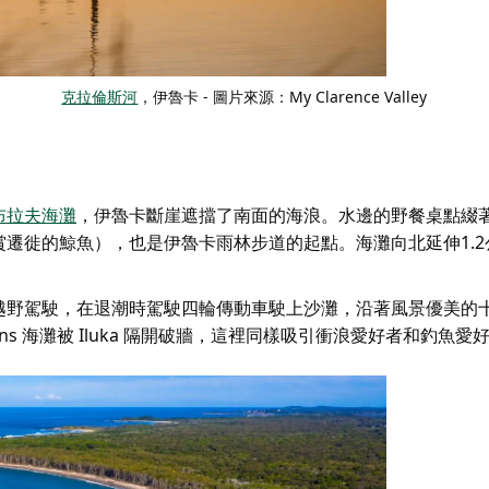
克拉倫斯河
，伊魯卡 - 圖片來源：My Clarence Valley
布拉夫海灘
，伊魯卡斷崖遮擋了南面的海浪。水邊的野餐桌點綴
賞遷徙的鯨魚），也是伊魯卡雨林步道的起點。海灘向北延伸1.2
越野駕駛，在退潮時駕駛四輪傳動車駛上沙灘，沿著風景優美的
ons 海灘被 Iluka 隔開
破牆
，這裡同樣吸引衝浪愛好者和釣魚愛