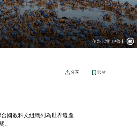
伊魯卡灣, 伊魯卡
節省
分享
聯合國教科文組織列為世界遺產
關。