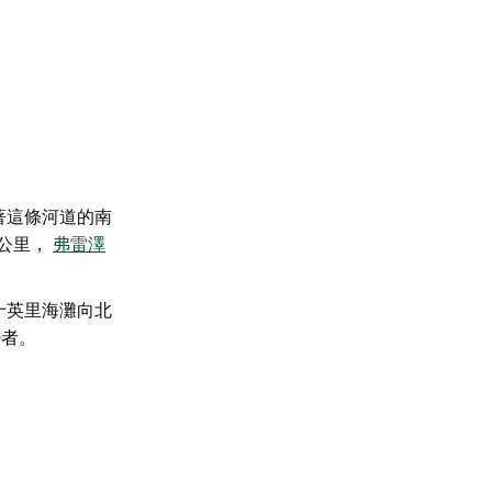
著這條河道的南
公里，
弗雷澤
十英里海灘向北
好者。