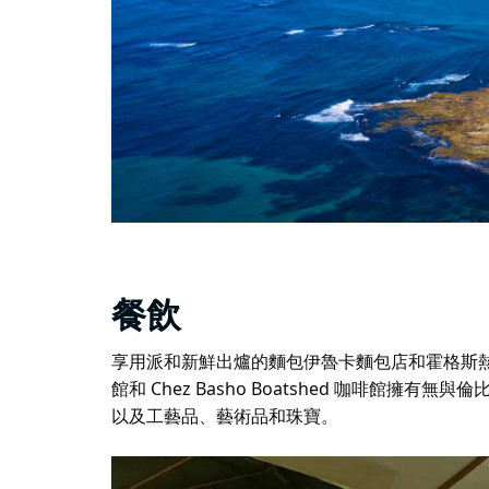
餐飲
享用派和新鮮出爐的麵包
伊魯卡麵包店
和
霍格斯
館
和
Chez Basho Boatshed 咖啡館
擁有無與倫
以及工藝品、藝術品和珠寶。