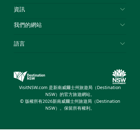
免責聲明
目的地
資訊
隱私
要做的事情
旅行資訊
Cookie 通知
我們的網站
新南威爾斯州公路旅行
列出您的業務
使用條款
Sydney.com
活動
語言
新南威爾斯的商業
新南威爾士州旅遊局（Destination NSW）企業網
住宿
新南威爾斯的教育
站​
優惠訊息
新南威爾斯商務活動
新南威爾士州旅遊局（Destination NSW）媒體中
VisitNSW.com 是新南威爾士州旅遊局（Destination
心
NSW）的官方旅遊網站。
繽紛悉尼燈光音樂節
© 版權所有
2026
新南威爾士州旅遊局（Destination
NSW）。保留所有權利。