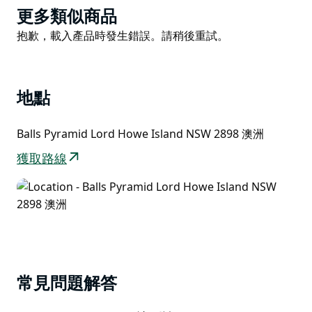
家。天文台岩石保護區是已知的唯一可以在水肺潛水時看
Product
更多類似商品
到巴利納神仙魚的地方之一。
List
Product
抱歉，載入產品時發生錯誤。請稍後重試。
鮑爾斯金字塔周圍較深的水域是當地租船釣魚的熱門地
List
點。
地點
Balls Pyramid Lord Howe Island NSW 2898 澳洲
獲取路線
常見問題解答