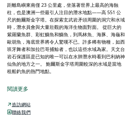
距離島嶼東南僅 23 公里處，坐落著世界上最高的海蝕
柱，也是澳洲一些最引人注目的潛水地點——高 551 公
尺的鮑爾斯金字塔。在探索玄武岩矛頭周圍的洞穴和水域
時，潛水員會與大量壯觀的海洋生物面對面。 從巨大的
紫羅蘭魚群、彩虹鰤魚和鰤魚，到馬林魚、海豚、海龜和
歐胡魚，海底世界將令人驚嘆不已。許多稀有物種，如西
班牙舞者和加拉巴哥捕鯨者，也以這些水域為家。天文台
岩石保護區是已知的唯一可以在水肺潛水時看到巴利納神
仙魚的地方之一。 鮑爾斯金字塔周圍較深的水域是當地
租船釣魚的熱門地點。
距離島嶼東南僅 23 公里處，坐落著世界上最高的海蝕
柱，也是澳洲一些最引人注目的潛水地點——高 551 公
閱讀更多
尺的鮑爾斯金字塔。在探索玄武岩矛頭周圍的洞穴和水域
時，潛水員會與大量壯觀的海洋生物面對面。
造訪網站
從巨大的紫羅蘭魚群、彩虹鰤魚和鰤魚，到馬林魚、海
聯絡我們
豚、海龜和歐胡魚，海底世界將令人驚嘆不已。許多稀有
物種，如西班牙舞者和加拉巴哥捕鯨者，也以這些水域為