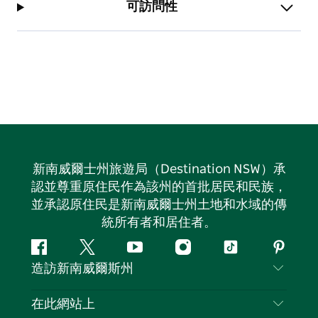
可訪問性
新南威爾士州旅遊局（Destination NSW）承
認並尊重原住民作為該州的首批居民和民族，
並承認原住民是新南威爾士州土地和水域的傳
統所有者和居住者。
Facebook
嘰
Youtube
Instagram
抖
Pintere
造訪新南威爾斯州
嘰
音
喳
聯絡我們
在此網站上
喳