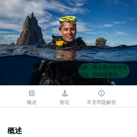
Product
Product
抱歉，載入產品時發生
List
List
錯誤。請稍後重試。
概述
附近
常見問題解答
概述