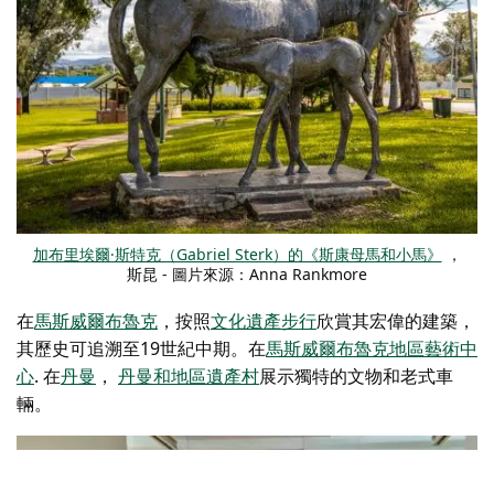
加布里埃爾·斯特克（Gabriel Sterk）的《斯康母馬和小馬》
，
斯昆 - 圖片來源：Anna Rankmore
在
馬斯威爾布魯克
，按照
文化遺產步行
欣賞其宏偉的建築，
其歷史可追溯至19世紀中期。在
馬斯威爾布魯克地區藝術中
心
. 在
丹曼
，
丹曼和地區遺產村
展示獨特的文物和老式車
輛。