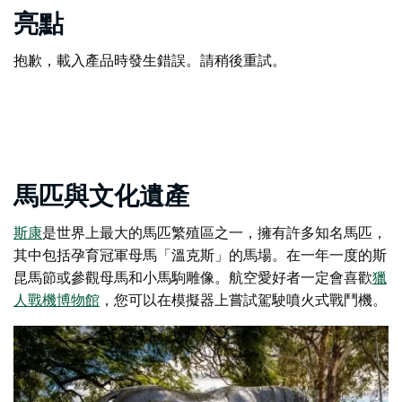
亮點
抱歉，載入產品時發生錯誤。請稍後重試。
馬匹與文化遺產
斯康
是世界上最大的馬匹繁殖區之一，擁有許多知名馬匹，
其中包括孕育冠軍母馬「溫克斯」的馬場。在一年一度的
斯
昆馬節
或參觀母馬和小馬駒雕像。航空愛好者一定會喜歡
獵
人戰機博物館
，您可以在模擬器上嘗試駕駛噴火式戰鬥機。