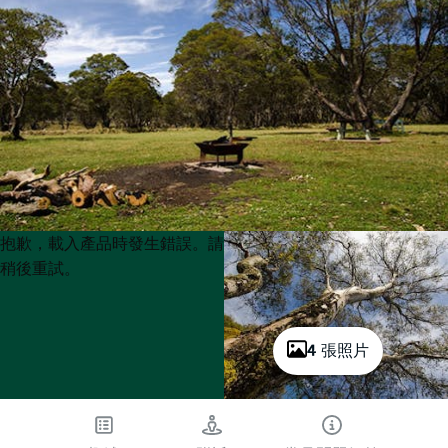
Product
Product
抱歉，載入產品時發生錯誤。請
List
List
稍後重試。
4 張照片