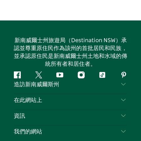
新南威爾士州旅遊局（Destination NSW）承
認並尊重原住民作為該州的首批居民和民族，
並承認原住民是新南威爾士州土地和水域的傳
統所有者和居住者。
Facebook
嘰
Youtube
Instagram
抖
Pintere
造訪新南威爾斯州
嘰
音
喳
聯絡我們
在此網站上
喳
免責聲明
目的地
資訊
隱私
要做的事情
旅行資訊
Cookie 通知
我們的網站
新南威爾斯州公路旅行
列出您的業務