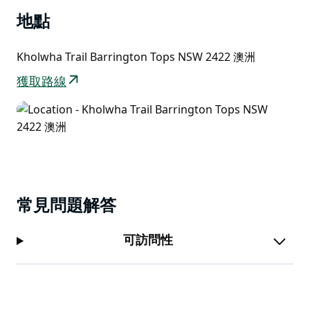
Peak) 的叢林健行路線。如果您更喜歡悠閒的生活方式，
不妨試試釣魚，然後在營火上烹調您的漁獲。
地點
透過Google街景漫遊器 (Google Street View Trekker)
Kholwha Trail Barrington Tops NSW 2422 澳洲
拍攝的利特爾默里露營地虛擬之旅。
獲取路線
常見問題解答
可訪問性