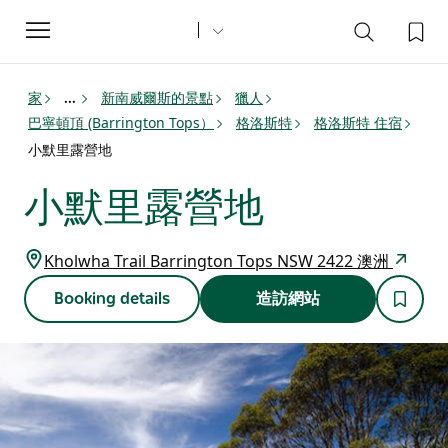
Toggle
navigation
家
新南威爾斯的景點
獵人
...
巴寧頓頂 (Barrington Tops）
格洛斯特
格洛斯特 住宿
小默里露營地
小默里露營地
Kholwha Trail Barrington Tops NSW 2422 澳洲
Booking details
造訪網站