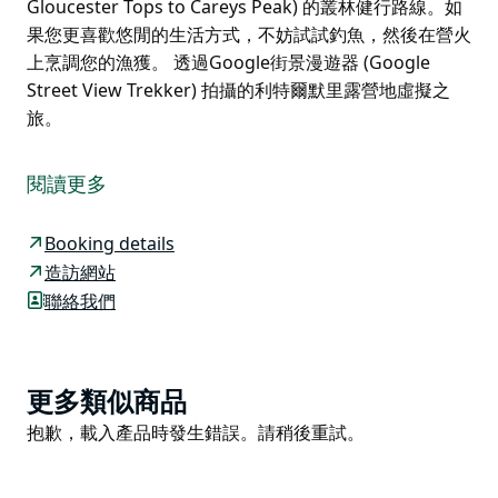
Gloucester Tops to Careys Peak) 的叢林健行路線。如
果您更喜歡悠閒的生活方式，不妨試試釣魚，然後在營火
上烹調您的漁獲。 透過Google街景漫遊器 (Google
Street View Trekker) 拍攝的利特爾默里露營地虛擬之
旅。
想去山裡走走嗎？何不一路前往巴靈頓高地國家公園
(Barrington Tops National Park) 的高原地區？這間偏
閱讀更多
遠的露營地提供獨特的荒野度假體驗，需駕駛四輪傳動車
方可抵達。雖然距離紐卡斯爾僅三小時車程，但在這裡，
Booking details
您將在清晨被鳥兒的鳴唱喚醒。
造訪網站
在探索壯麗的高地之前，先紮營。高原地區的沼澤地已被
聯絡我們
列為瀕危生態群落，因為這裡棲息著許多稀有物種，例如
寬齒鼠。不過，您更有可能在樹林間看到火焰知更鳥和理
查氏吸蜜鳥，以及悠閒吃草的紅頸袋鼠。
Product
更多類似商品
您可以步行或騎車前往壯觀的凱瑞峰 (Careys Peak) 觀景
List
Product
抱歉，載入產品時發生錯誤。請稍後重試。
台，或規劃一條從格洛斯特高地 (Gloucester Tops) 到凱
List
瑞峰的連接步道 (Link trail Gloucester Tops to Careys