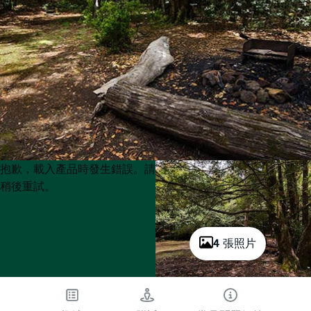
Product
Product
抱歉，載入產品時發生錯誤。請
List
List
稍後重試。
4 張照片