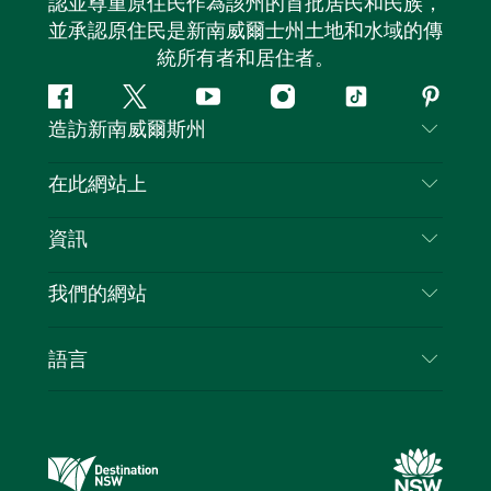
認並尊重原住民作為該州的首批居民和民族，
並承認原住民是新南威爾士州土地和水域的傳
統所有者和居住者。
Facebook
嘰
Youtube
Instagram
抖
Pintere
造訪新南威爾斯州
嘰
音
喳
聯絡我們
在此網站上
喳
免責聲明
目的地
資訊
隱私
要做的事情
旅行資訊
Cookie 通知
我們的網站
新南威爾斯州公路旅行
列出您的業務
使用條款
Sydney.com
活動
語言
新南威爾斯的商業
新南威爾士州旅遊局（Destination NSW）企業網
住宿
新南威爾斯的教育
站​
優惠訊息
新南威爾斯商務活動
新南威爾士州旅遊局（Destination NSW）媒體中