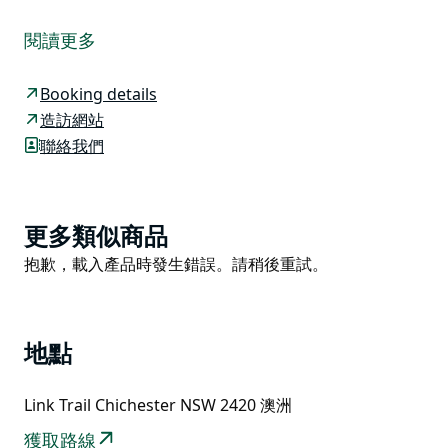
當您準備好在星空下度過一夜時，不妨前往位於巴靈頓山
國家公園偏遠荒野深處的沃姆巴特溪露營地。由於地處偏
閱讀更多
遠，這片獨特的亞高山地區是眾多珍稀瀕危物種的棲息
地；盡情享受尋找它們的樂趣吧！
Booking details
抵達後，您一定會想好好放鬆一下，燒壺水煮咖啡。營地
造訪網站
只能透過步道到達，您可以選擇較為輕鬆的路線，途經凱
聯絡我們
里斯峰觀景台，或是挑戰更困難的科克步道。無論選擇哪
條路線，這處質樸的露營地都是探索這片原始仙境的絕佳
基地。
Product
更多類似商品
夜晚，您可以烹調一頓豐盛的晚餐，款待那些多年來藏身
List
Product
抱歉，載入產品時發生錯誤。請稍後重試。
於這片荒野山丘的「叢林強盜」。不妨使用探照燈，有機
List
會看到負鼠、大袋鼠、袋熊和袋狸。
地點
Link Trail Chichester NSW 2420 澳洲
獲取路線