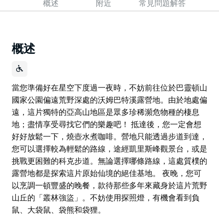
概述
附近
常見問題解答
概述
當您準備好在星空下度過一夜時，不妨前往位於巴靈頓山
國家公園偏遠荒野深處的沃姆巴特溪露營地。由於地處偏
遠，這片獨特的亞高山地區是眾多珍稀瀕危物種的棲息
地；盡情享受尋找它們的樂趣吧！ 抵達後，您一定會想
好好放鬆一下，燒壺水煮咖啡。營地只能透過步道到達，
您可以選擇較為輕鬆的路線，途經凱里斯峰觀景台，或是
挑戰更困難的科克步道。無論選擇哪條路線，這處質樸的
露營地都是探索這片原始仙境的絕佳基地。 夜晚，您可
以烹調一頓豐盛的晚餐，款待那些多年來藏身於這片荒野
山丘的「叢林強盜」。不妨使用探照燈，有機會看到負
鼠、大袋鼠、袋熊和袋狸。