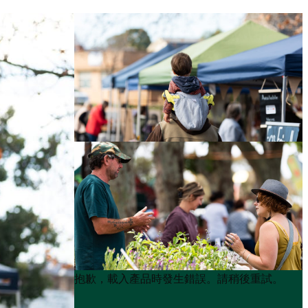
Product
Product
抱歉，載入產品時發生錯誤。請稍後重試。
List
List