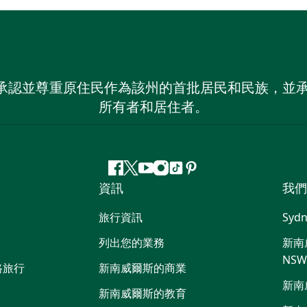
 NSW）承認並尊重原住民作為該州的首批居民和民族
所有者和居住者。
Facebook
嘰
Youtube
Instagram
抖
Pinterest
資訊
我們
嘰
音
喳
旅行資訊
Sydn
喳
列出您的業務
新南威
NS
路旅行
新南威爾斯的商業
新南
新南威爾斯的教育