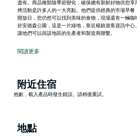
盡有。商品種類隨季節變化，確保總有新鮮好物供您享
烤活動是許多人的一大亮點。他們提供經典的市場早餐
開放日，您仍然可以找到美味的食物，現場還有一輛咖
於安德森公園，這是一片綠地，靠近楊鎮遊客資訊中心
讓他們可以與該地區的生產者和製造商聯繫。
楊鎮及週邊地區農夫市集誠摯邀請遊客在楊鎮中心體驗
開放，提供新鮮農產品、當地植物、手工製品和時令美
閱讀更多
遊客可以瀏覽各種攤位，從新鮮採摘的水果蔬菜到手工
蜜、現場音樂等等，應有盡有。商品種類隨季節變化，
楊鎮獅子會每月第一個星期六舉辦的社區燒烤活動是許
Product
附近住宿
培根蛋捲、香腸三明治和熱飲。在所有市場開放日，您
List
確保您在瀏覽攤位時不會餓肚子。
Product
抱歉，載入產品時發生錯誤。請稍後重試。
List
市集位於安德森公園，這是一片綠地，靠近楊鎮遊客資
環境，讓他們可以與該地區的生產者和製造商聯繫。
地點