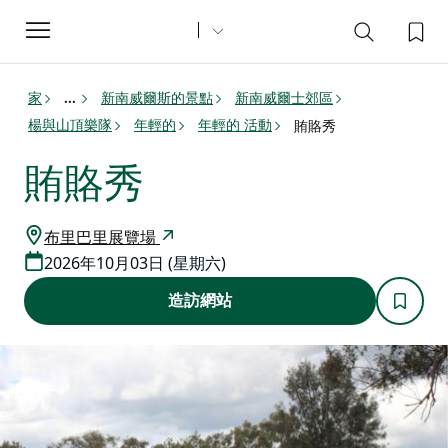
Toggle
navigation
家
新南威爾斯的景點
新南威爾士郊區
...
楊與山頂樂隊
年輕的
年輕的 活動
賄賂秀
賄賂秀
布里巴里展覽場
2026年10月03日 (星期六)
造訪網站