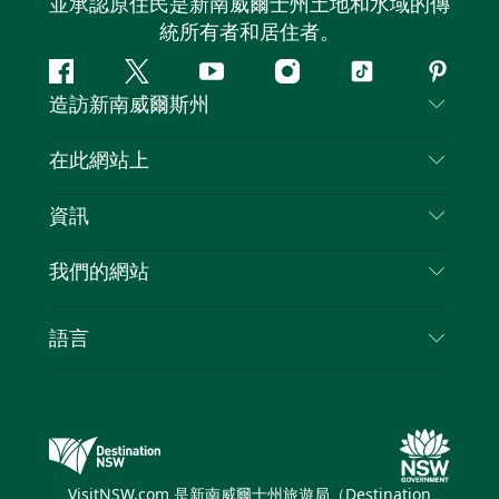
並承認原住民是新南威爾士州土地和水域的傳
統所有者和居住者。
Facebook
嘰
Youtube
Instagram
抖
Pintere
造訪新南威爾斯州
嘰
音
喳
聯絡我們
在此網站上
喳
免責聲明
目的地
資訊
隱私
要做的事情
旅行資訊
Cookie 通知
我們的網站
新南威爾斯州公路旅行
列出您的業務
使用條款
Sydney.com
活動
語言
新南威爾斯的商業
新南威爾士州旅遊局（Destination NSW）企業網
住宿
新南威爾斯的教育
站​
優惠訊息
新南威爾斯商務活動
新南威爾士州旅遊局（Destination NSW）媒體中
VisitNSW.com 是新南威爾士州旅遊局（Destination
心