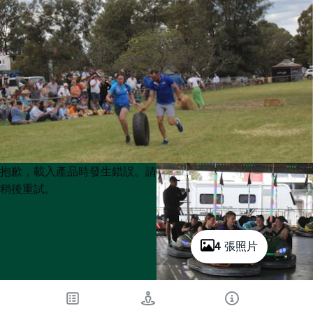
Product
Product
抱歉，載入產品時發生錯誤。請
List
List
稍後重試。
4 張照片