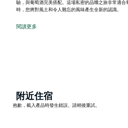
驗，與葡萄酒完美搭配。這場私密的品嚐之旅非常適合
時，您將對風土和令人難忘的風味產生全新的認識。
深入品嚐屢獲殊榮的單一葡萄園葡萄酒！這場導覽品嚐
影響。
閱讀更多
專業的品嚐師（通常是酒莊主人本人）將為您揭秘這些
事。了解一絲不苟的釀酒工藝，並品味每個品種的獨特
精心挑選的起司拼盤將提升您的體驗，與葡萄酒完美搭
情侶或尋求精緻夜晚的朋友。離開時，您將對風土和令
Product
附近住宿
List
Product
抱歉，載入產品時發生錯誤。請稍後重試。
List