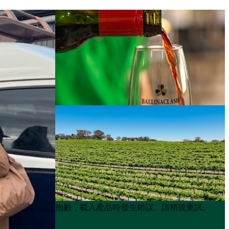
Product
Product
抱歉，載入產品時發生錯誤。請稍後重試。
List
List