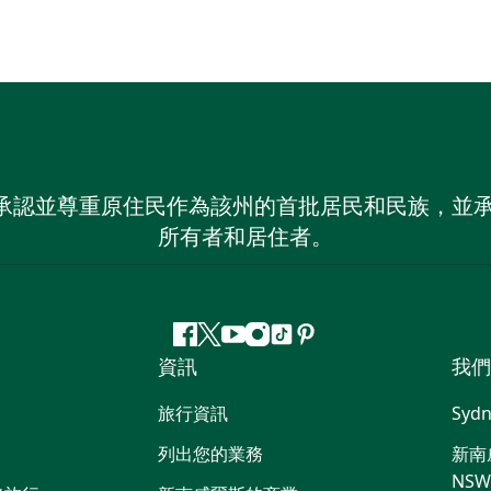
 NSW）承認並尊重原住民作為該州的首批居民和民族
所有者和居住者。
Facebook
嘰
Youtube
Instagram
抖
Pinterest
資訊
我們
嘰
音
喳
旅行資訊
Sydn
喳
列出您的業務
新南威
NS