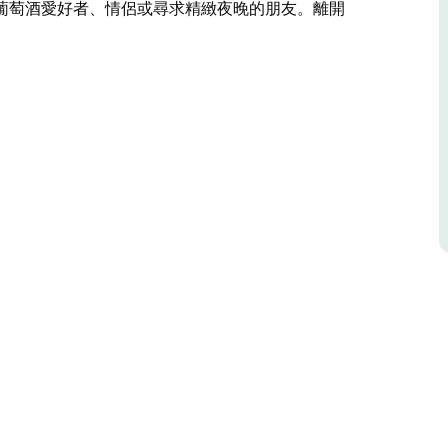
葡萄酒愛好者、情侶或尋求精緻夜晚的朋友。離開
之旅將探索風土（土地的影響）對每一口葡萄酒的
採用農場最優質葡萄釀造的優質葡萄酒背後的故
風味。
配。這場私密的品嚐之旅非常適合葡萄酒愛好者、
人難忘的風味產生全新的認識。