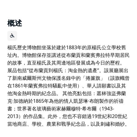
概述
楊氏歷史博物館坐落於建於1883年的原楊氏公立學校舊
址內。博物館保存並講述從布蘭貢和蘭賓弗拉特早期居民
的故事，直至楊氏及其周邊地區發展成為今日的歷程。
展品包括“從布蘭貢到楊氏：淘金熱的遺產”。該展廳展出
了新南威爾斯州文物保護名錄中的「捲簾旗」（該旗幟曾
在1861年蘭賓弗拉特騷亂中使用）、華人請願書以及其
他淘金熱時期的紀念品。 其他亮點包括：叢林強盜弗蘭
克·加德納於1865年為他的情人凱瑟琳·布朗製作的祈禱
書；世界著名玻璃藝術家赫爾穆特·希布爾（1943-
2013）的作品集。此外，您也不容錯過19世紀和20世紀
當地商店、學校、農業和戰爭紀念品，以及刺繡和婚紗。
楊氏歷史博物館坐落於建於1883年的原楊氏公立學校舊