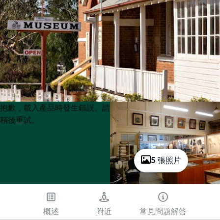
Product
Product
抱歉，載入產品時發生錯誤。請
List
List
稍後重試。
5 張照片
概述
附近
常見問題解答