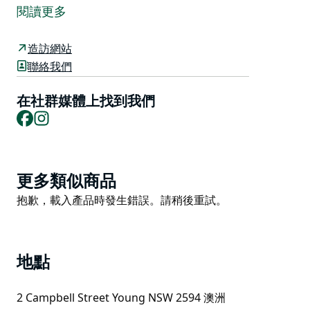
址內。博物館保存並講述從布蘭貢和蘭賓弗拉特早期居民
閱讀更多
的故事，直至楊氏及其周邊地區發展成為今日的歷程。
展品包括“從布蘭貢到楊氏：淘金熱的遺產”。該展廳展出
造訪網站
了新南威爾斯州文物保護名錄中的「捲簾旗」（該旗幟曾
聯絡我們
在1861年蘭賓弗拉特騷亂中使用）、華人請願書以及其
他淘金熱時期的紀念品。
在社群媒體上找到我們
Facebook
Instagram
其他亮點包括：叢林強盜弗蘭克·加德納於1865年為他的
情人凱瑟琳·布朗製作的祈禱書；世界著名玻璃藝術家赫
爾穆特·希布爾（1943-2013）的作品集。此外，您也不
容錯過19世紀和20世紀當地商店、學校、農業和戰爭紀
Product
更多類似商品
念品，以及刺繡和婚紗。
List
Product
抱歉，載入產品時發生錯誤。請稍後重試。
List
地點
2 Campbell Street Young NSW 2594 澳洲