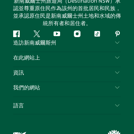
新南威爾士州旅遊局（Destination NSW）承
認並尊重原住民作為該州的首批居民和民族，
並承認原住民是新南威爾士州土地和水域的傳
統所有者和居住者。
Facebook
嘰
Youtube
Instagram
抖
Pintere
造訪新南威爾斯州
嘰
音
喳
聯絡我們
在此網站上
喳
免責聲明
目的地
資訊
隱私
要做的事情
旅行資訊
Cookie 通知
我們的網站
新南威爾斯州公路旅行
列出您的業務
使用條款
Sydney.com
活動
語言
新南威爾斯的商業
新南威爾士州旅遊局（Destination NSW）企業網
住宿
新南威爾斯的教育
站​
優惠訊息
新南威爾斯商務活動