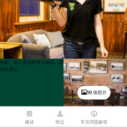
Product
Product
抱歉，載入產品時發生錯誤。請
List
List
稍後重試。
10 張照片
概述
附近
常見問題解答