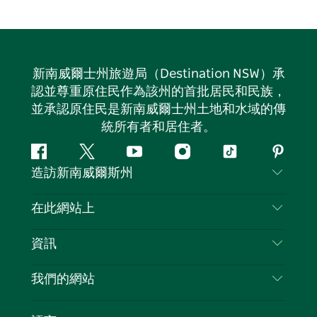
新南威爾士州旅遊局（Destination NSW）承
認並尊重原住民作為該州的首批居民和民族，
並承認原住民是新南威爾士州土地和水域的傳
統所有者和居住者。
Facebook
嘰
Youtube
Instagram
抖
Pintere
造訪新南威爾斯州
嘰
音
喳
聯絡我們
在此網站上
喳
免責聲明
目的地
資訊
隱私
要做的事情
旅行資訊
Cookie 通知
我們的網站
新南威爾斯州公路旅行
列出您的業務
使用條款
Sydney.com
活動