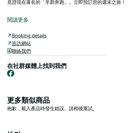
見證現在著名的「羊群奔跑」。立即預訂您的週末之旅！
布羅瓦酒店 (Boorowa Hotel) 是一家歷史悠久的酒店，
建於 1880 年，擁有與布羅瓦最宏偉的酒店相稱的所有舊
閱讀更多
世界魅力和尊嚴。十三間寬敞的客房可容納 30 位房客。
飯店擁有自己的餐廳和咖啡廳，餐廳 7 天營業，提供午
Booking details
餐和晚餐。咖啡館有美味的咖啡和新南威爾斯州最大的布
造訪網站
羅瓦農民早餐！
聯絡我們
請聯絡飯店以了解餐點供應情況。
在社群媒體上找到我們
客人可以享受週末度假套餐、高爾夫、三葉草步道、品
Facebook
酒、剪羊毛、釣魚和許多其他休閒活動。 Boorowa
Hotel 酒店擁有自己的交通工具，因此客人可以真正享受
這種體驗。該地區以最優質的美利奴羊毛而聞名，現在種
植油菜籽和小麥。
Product
更多類似商品
List
伍爾節 (Woolfest) 是布羅瓦 (Boorowa) 最繁忙的活動，
Product
抱歉，載入產品時發生錯誤。請稍後重試。
小鎮迎來了超過 20,000 名遊客，他們都準備好見證現在
List
著名的「羊群奔跑」。立即預訂您的週末之旅！